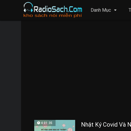
Danh Mục
T
Nhật Ký Covid Và 
4:01:35