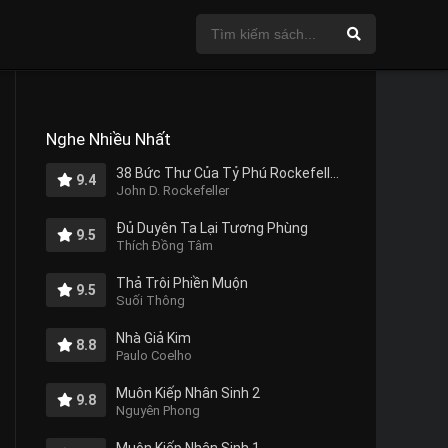
Nghe Nhiều Nhất
38 Bức Thư Của Tỷ Phú Rockefeller Gửi Cho Con Trai
9.4
John D. Rockefeller
Đủ Duyên Ta Lại Tương Phùng
9.5
Thích Đồng Tâm
Thả Trôi Phiền Muộn
9.5
Suối Thông
Nhà Giả Kim
8.8
Paulo Coelho
Muôn Kiếp Nhân Sinh 2
9.8
Nguyên Phong