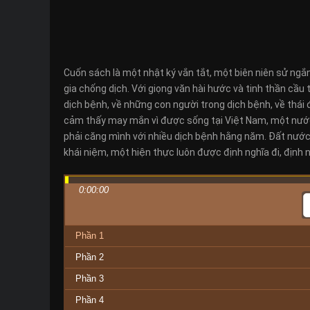
Cuốn sách là một nhật ký vắn tắt, một biên niên sử ngắ
gia chống dịch. Với giọng văn hài hước và tinh thần cầu
dịch bệnh, về những con người trong dịch bệnh, về thái
cảm thấy may mắn vì được sống tại Việt Nam, một nước “
phải căng mình với nhiều dịch bệnh hằng năm. Đất nước 
khái niệm, một hiện thực luôn được định nghĩa đi, định ng
0:00:00
Phần 1
Phần 2
Phần 3
Phần 4