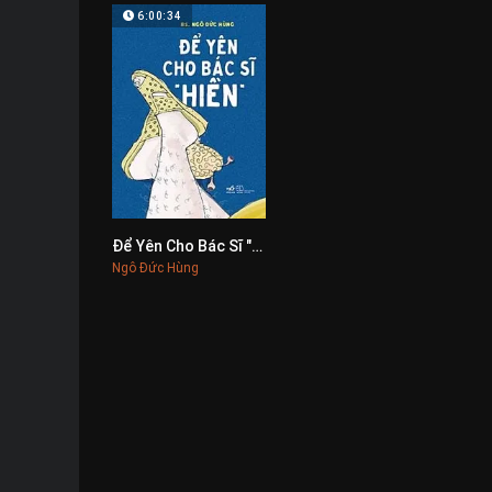
6:00:34
Để Yên Cho Bác Sĩ "Hiền"
0
Ngô Đức Hùng