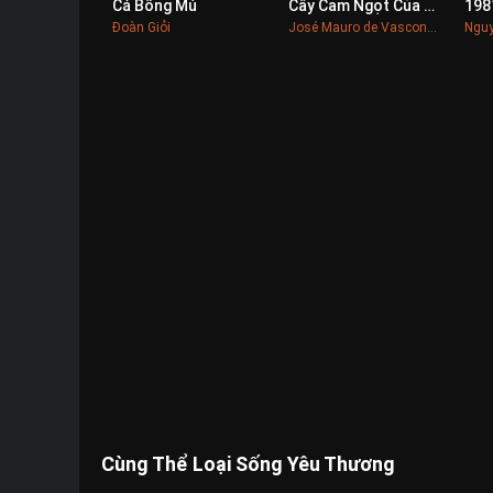
Cá Bống Mú
Cây Cam Ngọt Của Tôi
198
0
0
Đoàn Giỏi
José Mauro de Vasconcelos
Nguy
Cùng Thể Loại Sống Yêu Thương