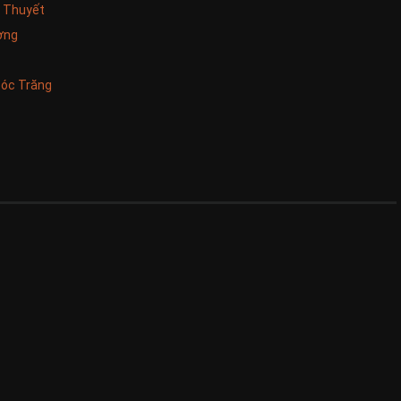
u Thuyết
ơng
óc Trăng