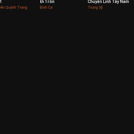
1
Đi Trốn
Chuyện Lính Tây Nam
0
0
0
ễn Quỳnh Trang
Bình Ca
Trung Sỹ