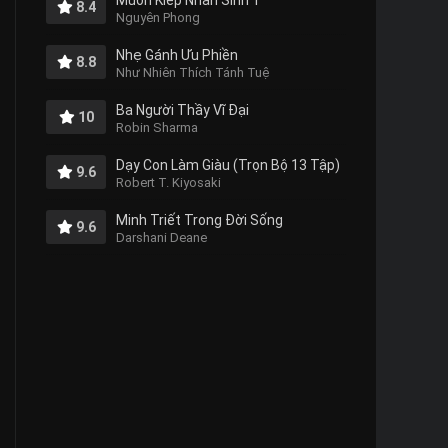
Muôn Kiếp Nhân Sinh 1
8.4
Nguyên Phong
Nhẹ Gánh Ưu Phiền
8.8
Như Nhiên Thích Tánh Tuệ
Ba Người Thầy Vĩ Đại
10
Robin Sharma
Dạy Con Làm Giàu (Trọn Bộ 13 Tập)
9.6
Robert T. Kiyosaki
Minh Triết Trong Đời Sống
9.6
Darshani Deane