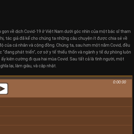
n gọn về dịch Covid-19 ở Việt Nam dưới góc nhìn của một bác sĩ tham
 thị, tác giả đã kể cho chúng ta những câu chuyện ít được chia sẻ về
 độ của cá nhân và cộng đồng. Chúng ta, sau hơn một năm Covid, đều
đang phát triển”, cơ sở y tế thiếu thốn và ngành y tế dự phòng luôn
ấy kiên cường đi qua hai mùa Covid. Sau tất cả là tình người, một
hĩa lại, làm giàu, và cập nhật.
0:00:00