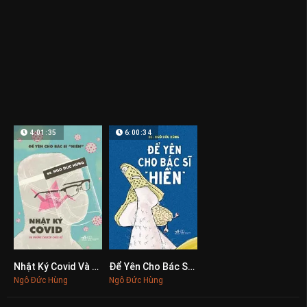
4:01:35
6:00:34
Nhật Ký Covid Và Những Chuyện Chưa Kể
Để Yên Cho Bác Sĩ "Hiền"
0
0
Ngô Đức Hùng
Ngô Đức Hùng