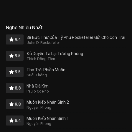
Nghe Nhiều Nhất
38 Bức Thư Của Tỷ Phú Rockefeller Gửi Cho Con Trai
9.4
John D. Rockefeller
Đủ Duyên Ta Lại Tương Phùng
9.5
Thích Đồng Tâm
Thả Trôi Phiền Muộn
9.5
Suối Thông
Nhà Giả Kim
8.8
Paulo Coelho
Muôn Kiếp Nhân Sinh 2
9.8
Nguyên Phong
Muôn Kiếp Nhân Sinh 1
8.4
Nguyên Phong