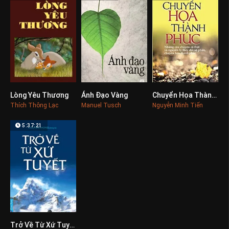
Lòng Yêu Thương
Ánh Đạo Vàng
Chuyển Họa Thành Phúc
0
0
0
Thích Thông Lạc
Manuel Tusch
Nguyễn Minh Tiến
5:37:21
Trở Về Từ Xứ Tuyết
0