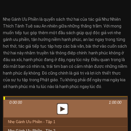
Nhẹ Gánh Ưu Phiền là quyển sách thứ hai của tác giả Như Nhiên
Thích Tánh Tuệ sau An nhiên giữa những thăng trầm. Với mong
muốn tiếp tục góp thêm một đầu sách giúp quý độc giả vơi nhẹ
gánh ưu phiền, tận hưởng niềm hạnh phúc, an lạc ngay trong từng
hơi thở, tác giả tiếp tục tập hợp các bài văn, bài thơ vào cuốn sách
thứ hai này nhằm truyền tải thông điệp chính: hạnh phúc không ở
đâu xa xôi, hạnh phúc đang ở đây, ngay lúc này. Điều quan trọng là
đôi mắt bạn có nhìn ra, trái tim bạn có cảm nhận được những niềm
hạnh phúc ấy không. Đó cũng chính là giá trị và lợi ích thiết thực
của sự tu tập trong Phật giáo. Tu không phải để ngày mai ngày kia
sẽ hạnh phúc mà tu lúc nào là hạnh phúc ngay lúc đó.
0:00:00
1:00:00
Nhẹ Gánh Ưu Phiền - Tập 1
Nhẹ Gánh Ưu Phiền - Tập 2