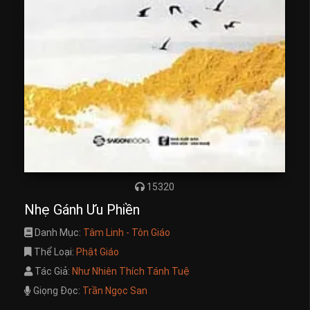
15320
Nhẹ Gánh Ưu Phiền
Danh Mục:
Tâm Linh - Tôn Giáo
Thể Loại:
Phật Giáo
Tác Giả:
Như Nhiên Thích Tánh Tuệ
Giọng Đọc:
Trần Ngọc San