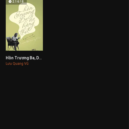
2:16:18
Hồn Trương Ba, Da Hàng Thịt
0
Lưu Quang Vũ