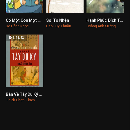
Có Một Con Mọt Sách
Sợi Tơ Nhện
Hạnh Phúc Đích Thực
0
0
0
Đỗ Hồng Ngọc
Cao Huy Thuần
Hoàng Anh Sướng
8:42:42
Bàn Về Tây Du Ký Của Ngô Thừa Ân
0
Thích Chơn Thiện