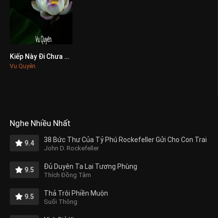
Kiếp Này Đi Chưa Trọn Vẹn
0
Vu Quyên
Nghe Nhiều Nhất
38 Bức Thư Của Tỷ Phú Rockefeller Gửi Cho Con Trai
9.4
John D. Rockefeller
Đủ Duyên Ta Lại Tương Phùng
9.5
Thích Đồng Tâm
Thả Trôi Phiền Muộn
9.5
Suối Thông