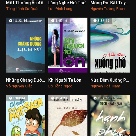
Một Thoáng Ấn độ
Lắng Nghe Hơi Thở
Mộng Đời Bất Tuyệt
0
0
0
Tổng Lãnh Sự Quán Ấn Độ
Lưu Đình Long
Nguyễn Tường Bách
18:23:46
4:05:10
3:32:49
Những Chặng Đường Lịch Sử
Khi Người Ta Lớn
Nửa Đêm Xuống Phố
0
0
0
Võ Nguyên Giáp
Đỗ Hồng Ngọc
Nguyễn Hoài Nam
1:08:04
8:14:20
8:17:23