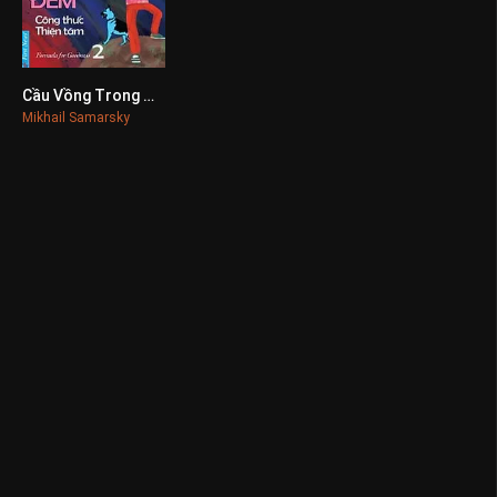
Cầu Vồng Trong Đêm 2
0
Mikhail Samarsky