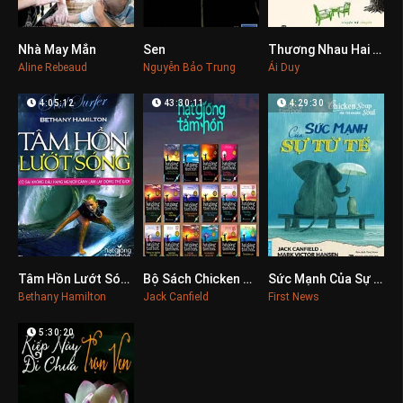
Nhà May Mắn
Sen
Thương Nhau Hai Tiếng Cố Nhân
0
0
0
Aline Rebeaud
Nguyễn Bảo Trung
Ái Duy
4:05:12
43:30:11
4:29:30
Tâm Hồn Lướt Sóng
Bộ Sách Chicken Soup For The Soul
Sức Mạnh Của Sự Tử Tế
0
0
0
Bethany Hamilton
Jack Canfield
First News
5:30:20