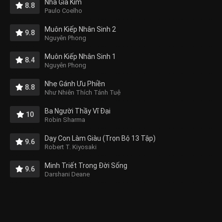
Nhà Giả Kim
8.8
Paulo Coelho
Muôn Kiếp Nhân Sinh 2
9.8
Nguyên Phong
Muôn Kiếp Nhân Sinh 1
8.4
Nguyên Phong
Nhẹ Gánh Ưu Phiền
8.8
Như Nhiên Thích Tánh Tuệ
Ba Người Thầy Vĩ Đại
10
Robin Sharma
Dạy Con Làm Giàu (Trọn Bộ 13 Tập)
9.6
Robert T. Kiyosaki
Minh Triết Trong Đời Sống
9.6
Darshani Deane