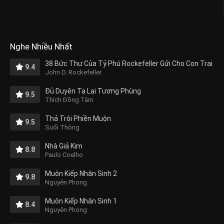
Nghe Nhiều Nhất
38 Bức Thư Của Tỷ Phú Rockefeller Gửi Cho Con Trai
9.4
John D. Rockefeller
Đủ Duyên Ta Lại Tương Phùng
9.5
Thích Đồng Tâm
Thả Trôi Phiền Muộn
9.5
Suối Thông
Nhà Giả Kim
8.8
Paulo Coelho
Muôn Kiếp Nhân Sinh 2
9.8
Nguyên Phong
Muôn Kiếp Nhân Sinh 1
8.4
Nguyên Phong