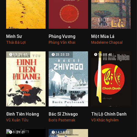
Minh Sư
Phùng Vương
Một Mùa Lá
0
0
0
Thái Bá Lợi
Phùng Văn Khai
Madeleine Chapsal
13:29:40
25:20:23
16:08:40
Đinh Tiên Hoàng
Bác Sĩ Zhivago
Thị Lộ Chính Danh
0
0
0
Vũ Xuân Tửu
Boris Pasternak
Võ Khắc Nghiêm
1:29:21
14:10:32