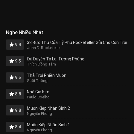
Nghe Nhiều Nhất
38 Bức Thư Của Tỷ Phú Rockefeller Gửi Cho Con Trai
9.4
John D. Rockefeller
Đủ Duyên Ta Lại Tương Phùng
9.5
Thích Đồng Tâm
Thả Trôi Phiền Muộn
9.5
Suối Thông
Nhà Giả Kim
8.8
Paulo Coelho
Muôn Kiếp Nhân Sinh 2
9.8
Nguyên Phong
Muôn Kiếp Nhân Sinh 1
8.4
Nguyên Phong