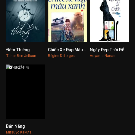
Đêm Thiêng
Chiếc Xe Đạp Màu Xanh
Ngày Đẹp Trời Để Cô Đơn
0
0
0
Tahar Ben Jelloun
Régine Deforges
Aoyama Nanae
4:02:11
Bản Năng
0
Mitsuyo Kakuta