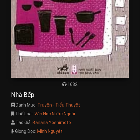
1682
Nhà Bếp
Danh Mục:
Truyện - Tiểu Thuyết
Thể Loại:
Văn Học Nước Ngoài
Tác Giả:
Banana Yoshimoto
Giọng Đọc:
Minh Nguyệt