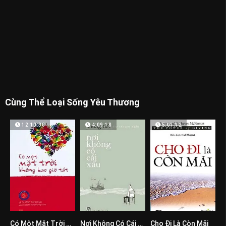
Cùng Thể Loại Sống Yêu Thương
12:10:30
4:09:18
5:01:12
Có Một Mặt Trời Không Bao Giờ Tắt
Nơi Không Có Cái Xấu
Cho Đi Là Còn Mãi
0
0
0