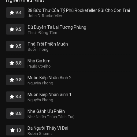
38 Bức Thư Của Tỷ Phú Rockefeller Gửi Cho Con Trai
9.4
John D. Rockefeller
Đủ Duyên Ta Lại Tương Phùng
9.5
Thích Đồng Tâm
Thả Trôi Phiền Muộn
9.5
Suối Thông
Nhà Giả Kim
8.8
Paulo Coelho
Muôn Kiếp Nhân Sinh 2
9.8
Nguyên Phong
Muôn Kiếp Nhân Sinh 1
8.4
Nguyên Phong
Nhẹ Gánh Ưu Phiền
8.8
Như Nhiên Thích Tánh Tuệ
Ba Người Thầy Vĩ Đại
10
Robin Sharma