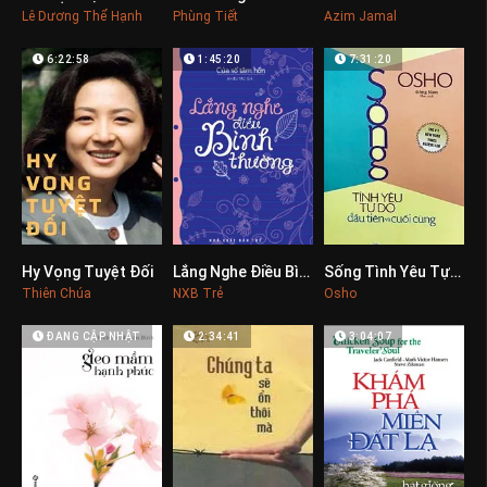
Lê Dương Thể Hạnh
Phùng Tiết
Azim Jamal
6:22:58
1:45:20
7:31:20
Hy Vọng Tuyệt Đối
Lắng Nghe Điều Bình Thường
Sống Tình Yêu Tự Do Đầu Tiên Và Cuối Cùng
0
0
0
Thiên Chúa
NXB Trẻ
Osho
ĐANG CẬP NHẬT
2:34:41
3:04:07