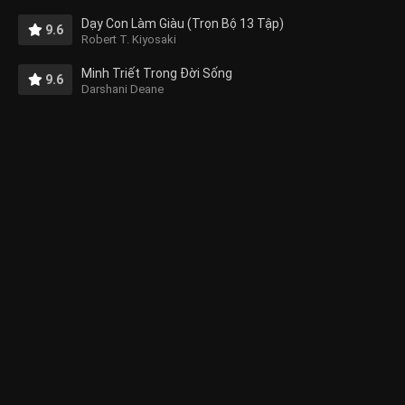
Dạy Con Làm Giàu (Trọn Bộ 13 Tập)
9.6
Robert T. Kiyosaki
Minh Triết Trong Đời Sống
9.6
Darshani Deane