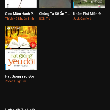
Gieo Mầm Hạnh Phúc
Chúng Ta Sẽ Ổn Thôi Mà
Khám Phá Miền Đất Lạ
0
0
0
Thích Nữ Nhuận Bình
NXB Trẻ
Jack Canfield
5:33:45
Hạt Giống Yêu Đời
0
Robert Fulghum
Nghe Nhiều Nhất