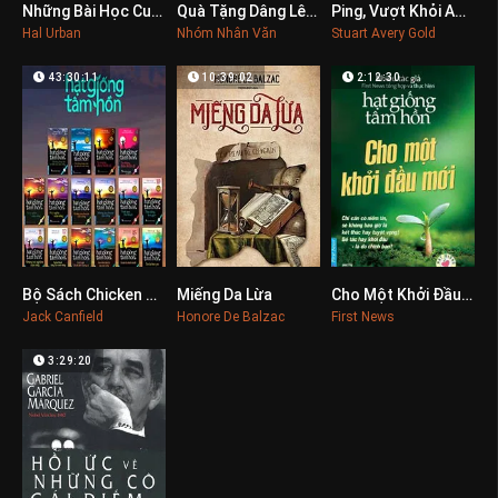
Những Bài Học Cuộc Sống
Quà Tặng Dâng Lên Thầy Cô
Ping, Vượt Khỏi Ao Tù
0
0
0
Hal Urban
Nhóm Nhân Văn
Stuart Avery Gold
43:30:11
10:39:02
2:12:30
Bộ Sách Chicken Soup For The Soul
Miếng Da Lừa
Cho Một Khởi Đầu Mới
0
0
0
Jack Canfield
Honore De Balzac
First News
3:29:20