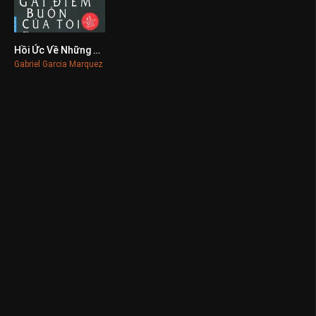
Hồi Ức Về Những Cô Gái Điếm Buồn Của Tôi
0
Gabriel Garcia Marquez