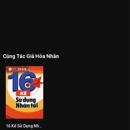
Cùng Tác Giả Hòa Nhân
11:20:54
16 Kế Sử Dụng Nhân Tài
0