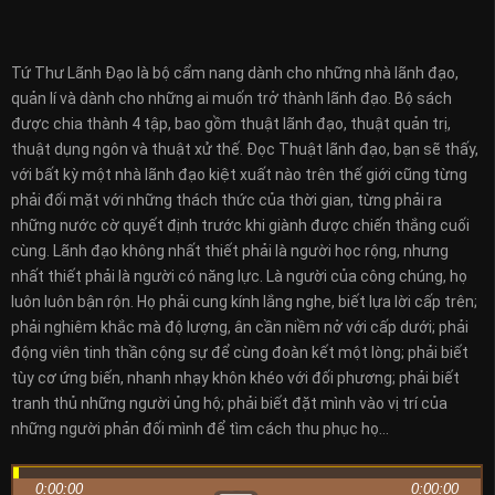
Tứ Thư Lãnh Đạo là bộ cẩm nang dành cho những nhà lãnh đạo,
quản lí và dành cho những ai muốn trở thành lãnh đạo. Bộ sách
được chia thành 4 tập, bao gồm thuật lãnh đạo, thuật quản trị,
thuật dụng ngôn và thuật xử thế. Đọc Thuật lãnh đạo, bạn sẽ thấy,
với bất kỳ một nhà lãnh đạo kiệt xuất nào trên thế giới cũng từng
phải đối mặt với những thách thức của thời gian, từng phải ra
những nước cờ quyết định trước khi giành được chiến thắng cuối
cùng. Lãnh đạo không nhất thiết phải là người học rộng, nhưng
nhất thiết phải là người có năng lực. Là người của công chúng, họ
luôn luôn bận rộn. Họ phải cung kính lắng nghe, biết lựa lời cấp trên;
phải nghiêm khắc mà độ lượng, ân cần niềm nở với cấp dưới; phải
động viên tinh thần cộng sự để cùng đoàn kết một lòng; phải biết
tùy cơ ứng biến, nhanh nhạy khôn khéo với đối phương; phải biết
tranh thủ những người ủng hộ; phải biết đặt mình vào vị trí của
những người phản đối mình để tìm cách thu phục họ…
0:00:00
0:00:00