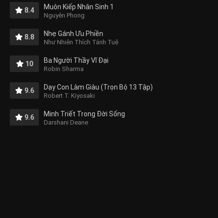
Muôn Kiếp Nhân Sinh 1
8.4
Nguyên Phong
Nhẹ Gánh Ưu Phiền
8.8
Như Nhiên Thích Tánh Tuệ
Ba Người Thầy Vĩ Đại
10
Robin Sharma
Dạy Con Làm Giàu (Trọn Bộ 13 Tập)
9.6
Robert T. Kiyosaki
Minh Triết Trong Đời Sống
9.6
Darshani Deane