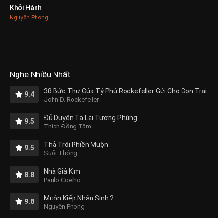
Khởi Hành
0
Nguyên Phong
Nghe Nhiều Nhất
38 Bức Thư Của Tỷ Phú Rockefeller Gửi Cho Con Trai
9.4
John D. Rockefeller
Đủ Duyên Ta Lại Tương Phùng
9.5
Thích Đồng Tâm
Thả Trôi Phiền Muộn
9.5
Suối Thông
Nhà Giả Kim
8.8
Paulo Coelho
Muôn Kiếp Nhân Sinh 2
9.8
Nguyên Phong