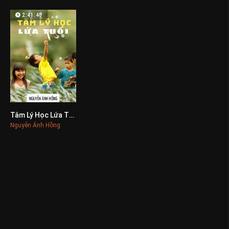
2:41:40
Tâm Lý Học Lứa Tuổi
0
Nguyễn Ánh Hồng