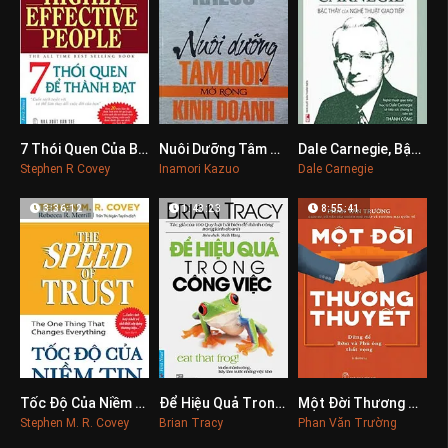
7 Thói Quen Của Bạn Trẻ Thành Đạt
Nuôi Dưỡng Tâm Hồn Mở Rộng Kinh Doanh
Dale Carnegie, Bậc Thầy Của Nghệ Thuật Giao Tiếp
0
0
0
Stephen R Covey
Inamori Kazuo
Dale Carnegie
3:36:12
1:43:23
8:55:41
Tốc Độ Của Niềm Tin
Để Hiệu Quả Trong Công Việc
Một Đời Thương Thuyết
0
0
0
Stephen M. R. Covey
Brian Tracy
Phan Văn Trường