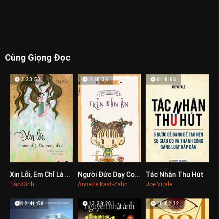
Cùng Giọng Đọc
2:23:50
4:40:36
8:18:06
Xin Lỗi, Em Chỉ Là Con Đĩ!
Người Đức Dạy Con Trên Bàn Ăn
Tác Nhân Thu Hút
0
0
0
Tào Đình
Annette Kast-Zahn
Joe Vitale
12:41:50
13:30:20
10:02:12