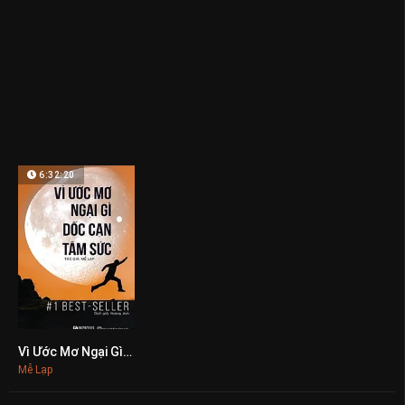
6:32:20
Vì Ước Mơ Ngại Gì Dốc Cạn Tâm Sức
0
Mễ Lạp