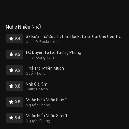
Nghe Nhiều Nhất
38 Bức Thư Của Tỷ Phú Rockefeller Gửi Cho Con Trai
9.4
John D. Rockefeller
Đủ Duyên Ta Lại Tương Phùng
9.5
Thích Đồng Tâm
Thả Trôi Phiền Muộn
9.5
Suối Thông
Nhà Giả Kim
8.8
Paulo Coelho
Muôn Kiếp Nhân Sinh 2
9.8
Nguyên Phong
Muôn Kiếp Nhân Sinh 1
8.4
Nguyên Phong