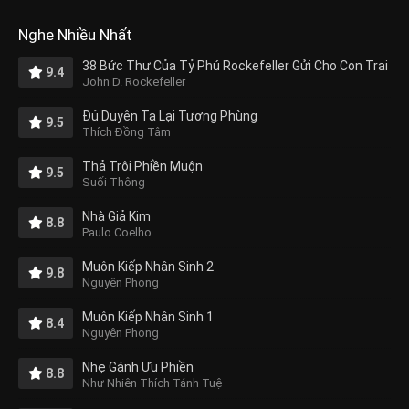
Nghe Nhiều Nhất
38 Bức Thư Của Tỷ Phú Rockefeller Gửi Cho Con Trai
9.4
John D. Rockefeller
Đủ Duyên Ta Lại Tương Phùng
9.5
Thích Đồng Tâm
Thả Trôi Phiền Muộn
9.5
Suối Thông
Nhà Giả Kim
8.8
Paulo Coelho
Muôn Kiếp Nhân Sinh 2
9.8
Nguyên Phong
Muôn Kiếp Nhân Sinh 1
8.4
Nguyên Phong
Nhẹ Gánh Ưu Phiền
8.8
Như Nhiên Thích Tánh Tuệ