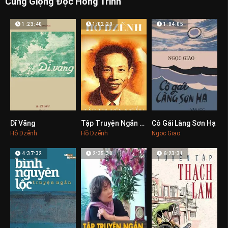
Cùng Giọng Đọc Hồng Trinh
1:23:40
1:02:20
1:04:05
Dĩ Vãng
Tập Truyện Ngắn Hồ Dzếnh
Cô Gái Làng Sơn Hạ
0
0
0
Hồ Dzếnh
Hồ Dzếnh
Ngọc Giao
4:37:32
2:35:30
6:23:31