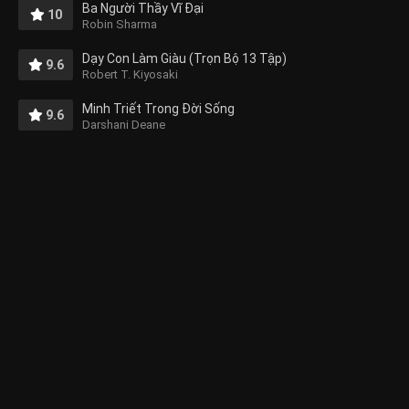
Ba Người Thầy Vĩ Đại
10
Robin Sharma
Dạy Con Làm Giàu (Trọn Bộ 13 Tập)
9.6
Robert T. Kiyosaki
Minh Triết Trong Đời Sống
9.6
Darshani Deane