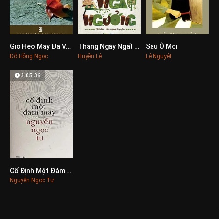
Gió Heo May Đã Về…
Tháng Ngày Ngất Ngưởng
Sâu Ô Môi
0
0
0
Đỗ Hồng Ngọc
Huyền Lê
Lê Nguyệt
3:05:36
Cố Định Một Đám Mây
0
Nguyễn Ngọc Tư