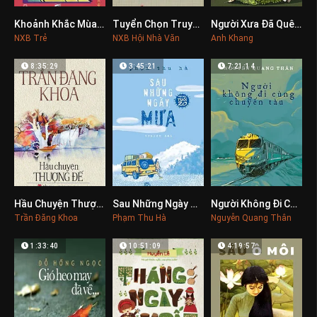
Khoảnh Khắc Mùa Xuân
Tuyển Chọn Truyện Ngắn Đặc Sắc
Người Xưa Đã Quên Ngày Xưa
0
0
0
NXB Trẻ
NXB Hội Nhà Văn
Anh Khang
8:35:29
3:45:21
7:21:14
Hầu Chuyện Thượng Đế
Sau Những Ngày Mưa
Người Không Đi Cùng Chuyến Tàu
0
0
0
Trần Đăng Khoa
Phạm Thu Hà
Nguyễn Quang Thân
1:33:40
10:51:09
4:19:57