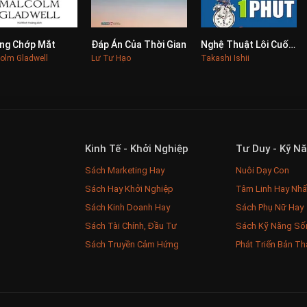
ng Chớp Mắt
Đáp Án Của Thời Gian
Nghệ Thuật Lôi Cuốn Đối Phương Trò Chuyện Trong 1 Phút
0
0
0
olm Gladwell
Lư Tư Hạo
Takashi Ishii
Kinh Tế - Khởi Nghiệp
Tư Duy - Kỹ N
Sách Marketing Hay
Nuôi Dạy Con
Sách Hay Khởi Nghiệp
Tâm Linh Hay Nhấ
Sách Kinh Doanh Hay
Sách Phụ Nữ Hay
Sách Tài Chính, Đầu Tư
Sách Kỹ Năng Số
Sách Truyền Cảm Hứng
Phát Triển Bản Th