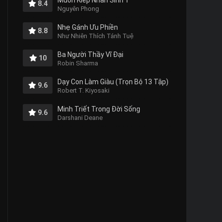
Muôn Kiếp Nhân Sinh 1
8.4
Nguyên Phong
Nhẹ Gánh Ưu Phiền
8.8
Như Nhiên Thích Tánh Tuệ
Ba Người Thầy Vĩ Đại
10
Robin Sharma
Dạy Con Làm Giàu (Trọn Bộ 13 Tập)
9.6
Robert T. Kiyosaki
Minh Triết Trong Đời Sống
9.6
Darshani Deane