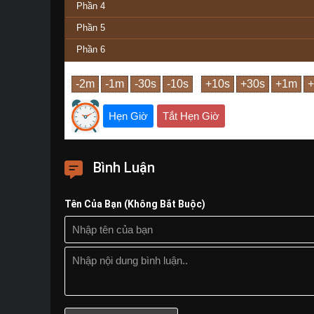
Phần 4
Phần 5
Phần 6
Hẹn Giờ
Tắt Hẹn Giờ
Bình Luận
Tên Của Bạn (Không Bắt Buộc)