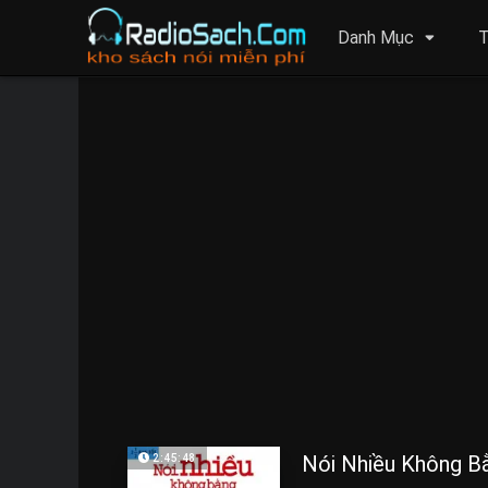
Danh Mục
T
Nói Nhiều Không B
2:45:48