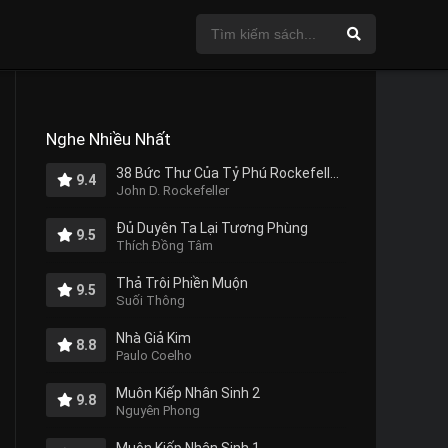
Nghe Nhiều Nhất
38 Bức Thư Của Tỷ Phú Rockefeller Gửi Cho Con Trai
9.4
John D. Rockefeller
Đủ Duyên Ta Lại Tương Phùng
9.5
Thích Đồng Tâm
Thả Trôi Phiền Muộn
9.5
Suối Thông
Nhà Giả Kim
8.8
Paulo Coelho
Muôn Kiếp Nhân Sinh 2
9.8
Nguyên Phong