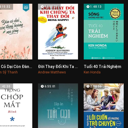
4:15:32
16:05:21
1:48:13
Đến Cỏ Dại Còn Đàng Hoàng Mà Sống
Đời Thay Đổi Khi Ta Thay Đổi (Trọn Bộ)
Tuổi 40 Trải Nghiệm
0
0
0
m Sỹ Thanh
Andrew Matthews
Ken Honda
1:42:30
6:55:01
2:06:56