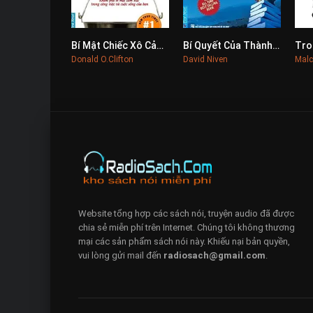
Bí Mật Chiếc Xô Cảm Xúc
Bí Quyết Của Thành Công
Tro
0
0
Donald O.Clifton
David Niven
Malc
Website tổng hợp các sách nói, truyện audio đã được
chia sẻ miễn phí trên Internet. Chúng tôi không thương
mại các sản phẩm sách nói này. Khiếu nại bản quyền,
vui lòng gửi mail đến
radiosach@gmail.com
.