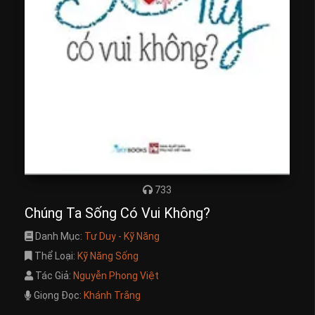
733
Chúng Ta Sống Có Vui Không?
Danh Mục:
Tư Duy - Kỹ Năng
Thể Loại:
Kỹ Năng Sống
Tác Giả:
Nguyễn Phong Việt
Giọng Đọc:
Khánh Trắng