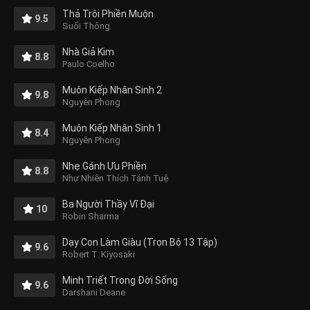
Thả Trôi Phiền Muộn
9.5
Suối Thông
Nhà Giả Kim
8.8
Paulo Coelho
Muôn Kiếp Nhân Sinh 2
9.8
Nguyên Phong
Muôn Kiếp Nhân Sinh 1
8.4
Nguyên Phong
Nhẹ Gánh Ưu Phiền
8.8
Như Nhiên Thích Tánh Tuệ
Ba Người Thầy Vĩ Đại
10
Robin Sharma
Dạy Con Làm Giàu (Trọn Bộ 13 Tập)
9.6
Robert T. Kiyosaki
Minh Triết Trong Đời Sống
9.6
Darshani Deane