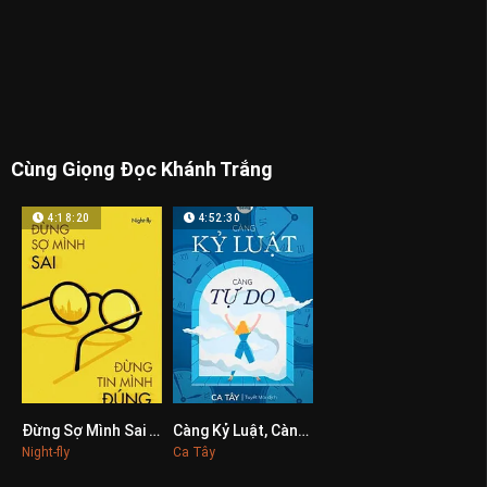
Cùng Giọng Đọc Khánh Trắng
4:18:20
4:52:30
Đừng Sợ Mình Sai Đừng Tin Mình Đúng
Càng Kỷ Luật, Càng Tự Do
0
0
Night-fly
Ca Tây