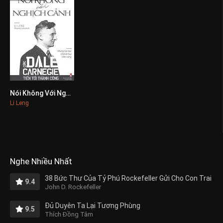
Nói Không Với Nghịch Cảnh
0
Li Leng
Nghe Nhiều Nhất
38 Bức Thư Của Tỷ Phú Rockefeller Gửi Cho Con Trai
9.4
John D. Rockefeller
Đủ Duyên Ta Lại Tương Phùng
9.5
Thích Đồng Tâm