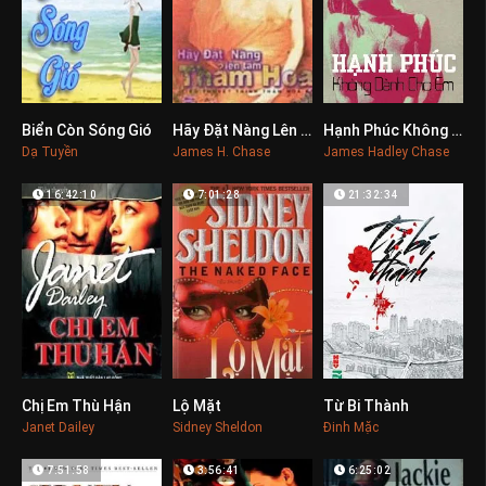
Biển Còn Sóng Gió
Hãy Đặt Nàng Lên Tấm Thảm Hoa
Hạnh Phúc Không Dành Cho Em
0
0
0
Dạ Tuyền
James H. Chase
James Hadley Chase
16:42:10
7:01:28
21:32:34
Chị Em Thù Hận
Lộ Mặt
Từ Bi Thành
0
0
0
Janet Dailey
Sidney Sheldon
Đinh Mặc
7:51:58
3:56:41
6:25:02