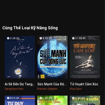
Cùng Thể Loại Kỹ Năng Sống
2:28:54
3:32:20
11:43:01
Ai Sẽ Đến Dự Tang Lễ Của Tôi?
Sức Mạnh Của Động Lực
Tử Huyệt Cảm Xúc
0
0
0
SangHyun Kim
Roman Gelperin
Roy Garn
9:11:21
1:35:26
1:34:43