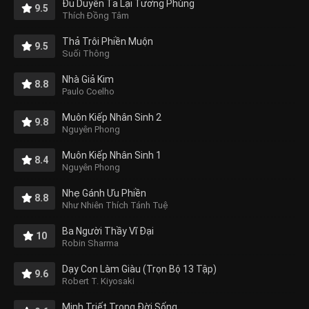
Đủ Duyên Ta Lại Tương Phùng
9.5
Thích Đồng Tâm
Thả Trôi Phiền Muộn
9.5
Suối Thông
Nhà Giả Kim
8.8
Paulo Coelho
Muôn Kiếp Nhân Sinh 2
9.8
Nguyên Phong
Muôn Kiếp Nhân Sinh 1
8.4
Nguyên Phong
Nhẹ Gánh Ưu Phiền
8.8
Như Nhiên Thích Tánh Tuệ
Ba Người Thầy Vĩ Đại
10
Robin Sharma
Dạy Con Làm Giàu (Trọn Bộ 13 Tập)
9.6
Robert T. Kiyosaki
Minh Triết Trong Đời Sống