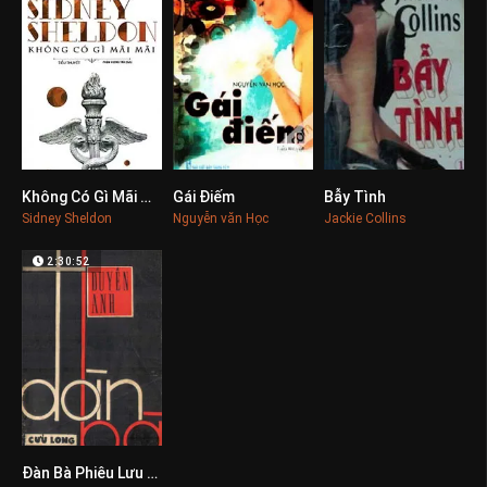
Không Có Gì Mãi Mãi
Gái Điếm
Bẫy Tình
0
0
0
Sidney Sheldon
Nguyễn văn Học
Jackie Collins
2:30:52
Đàn Bà Phiêu Lưu Ký
0