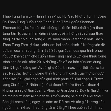
Thao Túng Tâm Lý – Hành Trình Phục Hồi Sau Những Tổn Thương
Do Thao Túng Cuốn sách Thao Túng Tâm Lý của Shannon
Thomas từng bước dẫn dắt chúng ta đi tìm hiểu khái niệm thao
túng tâm lý, cách nhận diện và giải quyết những rắc rối của thao
túng, từ đó có cuộc sống vui vẻ, lành mạnh và ý nghĩa hơn. Sách
Thao Túng Tâm Lý được chia làm hai phần chính là Những vấn đề
cơ bản của lạm dụng tâm lý và Sáu giai đoạn của quá trình phục
hồi. Lời khen dành cho cuốn Thao Túng Tâm Lý Lời giới thiệu Công
trình nghiên cứu năm 2016 Những vấn đề cơ bản của lạm dụng
tâm lý Người sống sót Ai, cái gì, ở đâu, khi nào, như thế nào và tại
sao Nét đặc trưng thường thấy trong tính cách của những người
sống sót Sáu giai đoạn của quá trình phục hồi Giai đoạn 1: Tuyệt
vọng Giai đoạn 2: Nhận diện Giai đoạn 3: Thức tỉnh Giai đoạn 4:
Những ranh giới Giai đoạn 5: Phục hồi Giai đoạn 6: Duy trì Gia đình và
những người bạn: Ai đó bạn yêu mến không hề điên rồ Giới thiệu:
Bản ghi chép hàng ngày Lời cảm ơn Đôi nét về tác giả Hướng dẫn
nguồn tham khảo Thao túng tâm lý là gì? Theo cuốn sách Thao