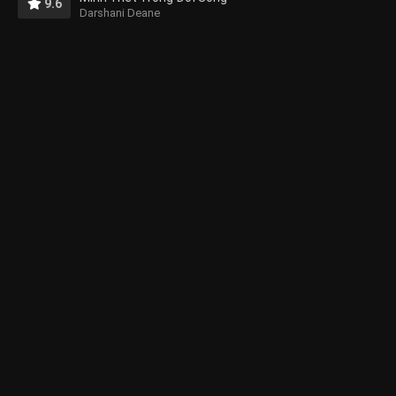
9.6
Darshani Deane