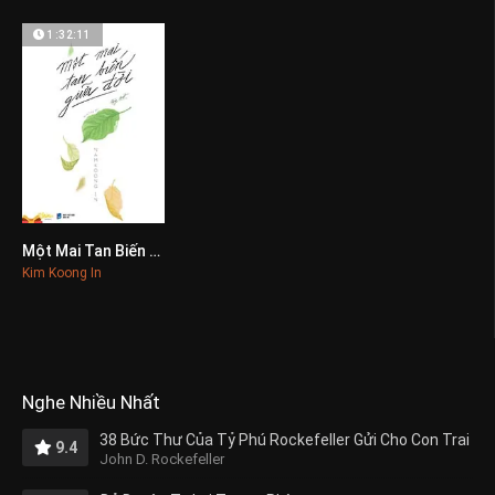
1:32:11
Một Mai Tan Biến Giữa Đời
0
Kim Koong In
Nghe Nhiều Nhất
38 Bức Thư Của Tỷ Phú Rockefeller Gửi Cho Con Trai
9.4
John D. Rockefeller