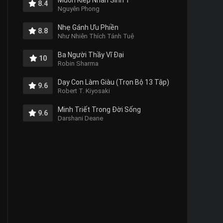
Muôn Kiếp Nhân Sinh 1
8.4
Nguyên Phong
Nhẹ Gánh Ưu Phiền
8.8
Như Nhiên Thích Tánh Tuệ
Ba Người Thầy Vĩ Đại
10
Robin Sharma
Dạy Con Làm Giàu (Trọn Bộ 13 Tập)
9.6
Robert T. Kiyosaki
Minh Triết Trong Đời Sống
9.6
Darshani Deane