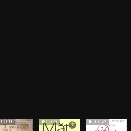
15:03:58
7:16:20
13:01:27