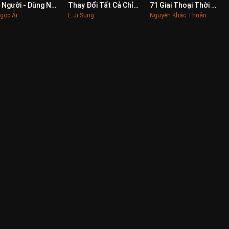
Biết Người - Dùng Người - Quản Người
Thay Đổi Tất Cả Chỉ Trừ Vợ Và Con
71 Giai Thoại Thời Trần
0
0
0
gọc Ái
E Ji Sung
Nguyễn Khắc Thuần