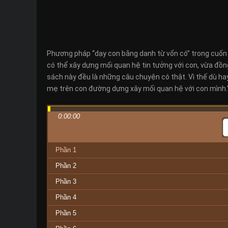
Phương pháp “dạy con bằng danh từ vốn có” trong cuốn 
có thể xây dựng mối quan hệ tin tưởng với con, vừa đồ
sách này đều là những câu chuyện có thật. Vì thế dù h
mẹ trên con đường dựng xây mối quan hệ với con mình.
0:00:00
Phần 1
Phần 2
Phần 3
Phần 4
Phần 5