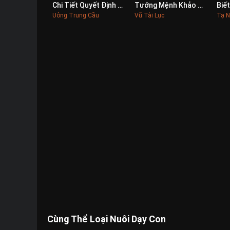
Chi Tiết Quyết Định Sự Thành Bại
Tướng Mệnh Khảo Luận
0
0
Uông Trung Cầu
Vũ Tài Lục
Tạ N
Cùng Thể Loại Nuôi Dạy Con