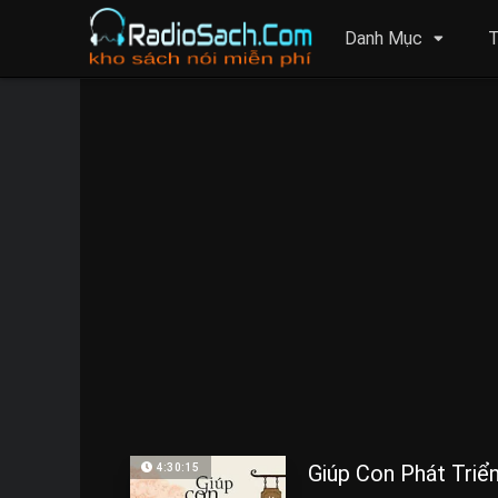
Danh Mục
T
Giúp Con Phát Tri
4:30:15