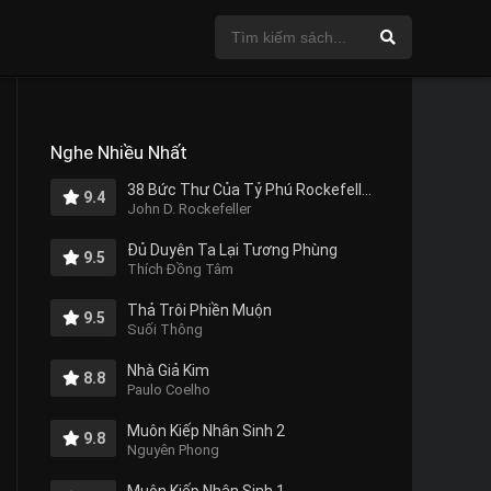
Nghe Nhiều Nhất
38 Bức Thư Của Tỷ Phú Rockefeller Gửi Cho Con Trai
9.4
John D. Rockefeller
Đủ Duyên Ta Lại Tương Phùng
9.5
Thích Đồng Tâm
Thả Trôi Phiền Muộn
9.5
Suối Thông
Nhà Giả Kim
8.8
Paulo Coelho
Muôn Kiếp Nhân Sinh 2
9.8
Nguyên Phong