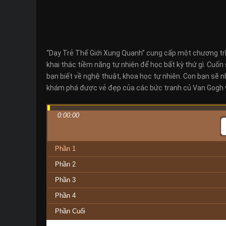
“Dạy Trẻ Thế Giới Xung Quanh” cung cấp một chương trìn
khai thác tiềm năng tự nhiên để học bất kỳ thứ gì. Cuốn 
bạn biết về nghệ thuật, khoa học tự nhiên. Con bạn sẽ nh
khám phá được vẻ đẹp của các bức tranh củ Van Gogh v
0:00:00
Phần 1
Phần 2
Phần 3
Phần 4
Phần Cuối