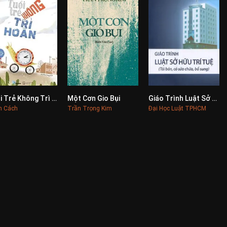
Tuổi Trẻ Không Trì Hoãn
Một Cơn Gio Bụi
Giáo Trình Luật Sở Hữu Trí Tuệ
0
0
0
n Cách
Trần Trọng Kim
Đại Học Luật TPHCM