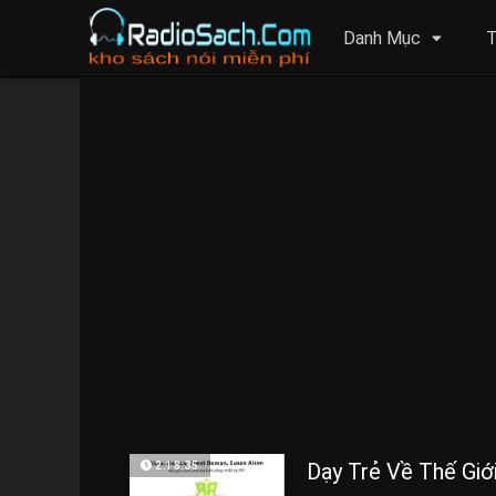
Danh Mục
T
Dạy Trẻ Về Thế Giớ
2:18:35