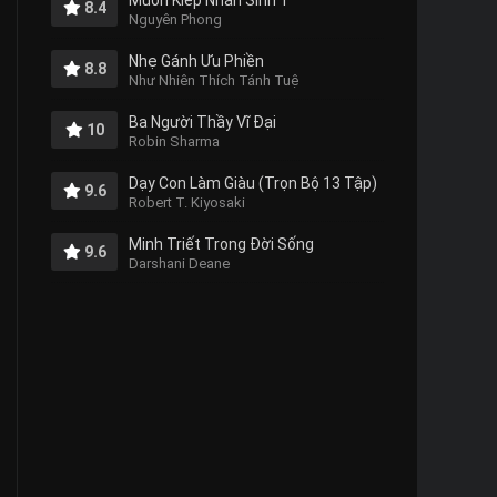
Muôn Kiếp Nhân Sinh 1
8.4
Nguyên Phong
Nhẹ Gánh Ưu Phiền
8.8
Như Nhiên Thích Tánh Tuệ
Ba Người Thầy Vĩ Đại
10
Robin Sharma
Dạy Con Làm Giàu (Trọn Bộ 13 Tập)
9.6
Robert T. Kiyosaki
Minh Triết Trong Đời Sống
9.6
Darshani Deane