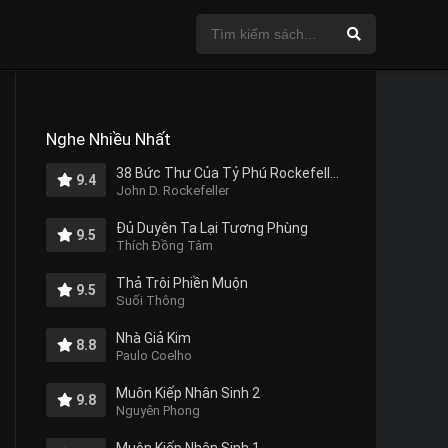
Nghe Nhiều Nhất
38 Bức Thư Của Tỷ Phú Rockefeller Gửi Cho Con Trai
9.4
John D. Rockefeller
Đủ Duyên Ta Lại Tương Phùng
9.5
Thích Đồng Tâm
Thả Trôi Phiền Muộn
9.5
Suối Thông
Nhà Giả Kim
8.8
Paulo Coelho
Muôn Kiếp Nhân Sinh 2
9.8
Nguyên Phong