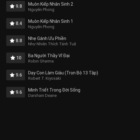
Muôn Kiếp Nhân Sinh 2
9.8
Nguyên Phong
Muôn Kiếp Nhân Sinh 1
8.4
Nguyên Phong
Nhẹ Gánh Ưu Phiền
8.8
Như Nhiên Thích Tánh Tuệ
Ba Người Thầy Vĩ Đại
10
Robin Sharma
Dạy Con Làm Giàu (Trọn Bộ 13 Tập)
9.6
Robert T. Kiyosaki
Minh Triết Trong Đời Sống
9.6
Darshani Deane