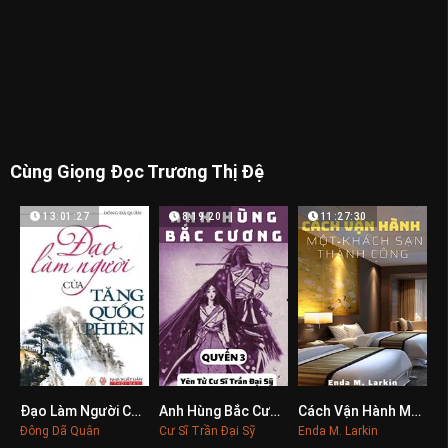
Cùng Giọng Đọc Trương Thị Đệ
13:01:27
8:19:20
11:27:30
Đạo Làm Người Của Tăng Quốc Phiên
Anh Hùng Bắc Cương 3
Cách Vận Hành Một Khách Sạn Thành Công
0
0
0
Đông Dã Quân
Cư Sĩ Trần Đại Sỹ
Enda M. Larkin