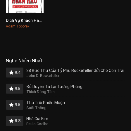
Dịch Vụ Khách Hàng Hoàn Hảo
0
Adam Toporek
Nghe Nhiều Nhất
38 Bức Thư Của Tỷ Phú Rockefeller Gửi Cho Con Trai
9.4
John D. Rockefeller
Đủ Duyên Ta Lại Tương Phùng
9.5
Thích Đồng Tâm
Thả Trôi Phiền Muộn
9.5
Suối Thông
Nhà Giả Kim
8.8
Paulo Coelho