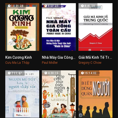
10:31:28
8:50:20
8:41:20
Kim Cương Kinh
Nhà Máy Gia Công Toàn Cầu
Giải Mã Kinh Tế Trung Quốc
0
0
0
Cưu Ma La Thập
Paul Midler
Gregory C Chow
7:11:47
4:30:15
15:14:02