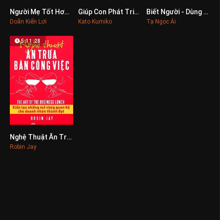
Người Mẹ Tốt Hơn Là Người Thầy Tốt
Giúp Con Phát Triển Ngôn Ngữ
Biết Người - Dùng Người - Quản Người
0
0
0
Doãn Kiến Lợi
Kato Kumiko
Tạ Ngọc Ái
5:11:28
Nghệ Thuật Ăn Trưa Bàn Công Việc
0
Robin Jay