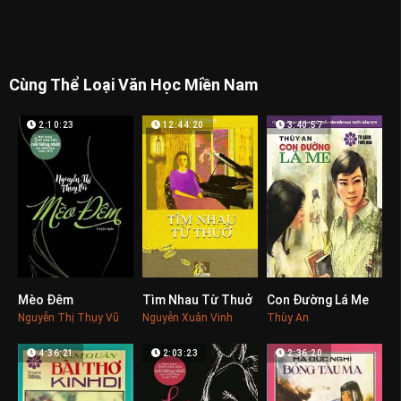
Cùng Thể Loại Văn Học Miền Nam
2:10:23
12:44:20
3:40:57
Mèo Đêm
Tìm Nhau Từ Thuở
Con Đường Lá Me
0
0
0
Nguyễn Thị Thụy Vũ
Nguyễn Xuân Vinh
Thùy An
4:36:21
2:03:23
2:36:20