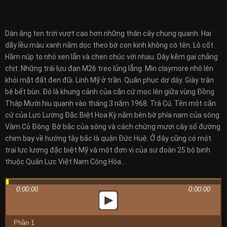
Dàn ăng ten trời vượt cao hơn những thân cây chung quanh. Hai
dãy lều màu xanh nằm dọc theo bờ con kinh không có tên. Lô cốt.
Hầm núp to nhỏ xen lẫn và chen chúc với nhau. Dây kẽm gai chằng
chịt. Những trái lựu đạn M26 treo lủng lẳng. Mìn claymore nhô lên
khỏi mặt đất đen đũi. Lính Mỹ ở trần. Quân phục dơ dáy. Giày trận
bê bết bùn. Đó là khung cảnh của căn cứ mọc lên giữa vùng Đồng
Tháp Mười hiu quạnh vào tháng 3 năm 1968. Trà Cú. Tên một căn
cứ của Lực Lượng Đặc Biệt Hoa Kỳ nằm bên bờ phía nam của sông
Vàm Cỏ Đông. Bờ bắc của sông và cách chừng mươi cây số đường
chim bay về hướng tây bắc là quận Đức Huệ. Ở đây cũng có một
trại lực lượng đặc biệt Mỹ và một đơn vị của sư đoàn 25 bộ binh
thuộc Quân Lực Việt Nam Cộng Hòa…
0:00:00
0:00:00
Phần 1