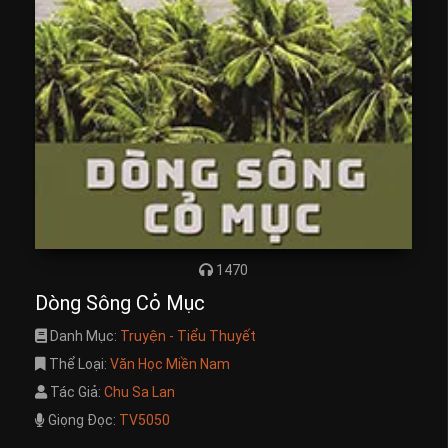
1470
Dòng Sông Cỏ Mục
Danh Mục:
Truyện - Tiểu Thuyết
Thể Loại:
Văn Học Miền Nam
Tác Giả:
Chu Sa Lan
Giọng Đọc:
TV5050