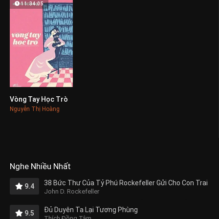
11:34:05
Vòng Tay Học Trò
0
Nguyễn Thị Hoàng
Nghe Nhiều Nhất
38 Bức Thư Của Tỷ Phú Rockefeller Gửi Cho Con Trai
9.4
John D. Rockefeller
Đủ Duyên Ta Lại Tương Phùng
9.5
Thích Đồng Tâm