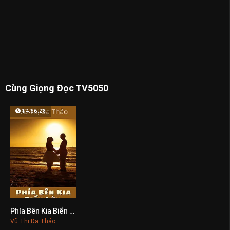
Cùng Giọng Đọc TV5050
14:56:28
Phía Bên Kia Biển Lớn
0
Vũ Thị Dạ Thảo