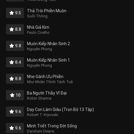
Thả Trôi Phiền Muộn
9.5
Suối Thông
Nhà Giả Kim
8.8
Paulo Coelho
Muôn Kiếp Nhân Sinh 2
9.8
Nguyên Phong
Muôn Kiếp Nhân Sinh 1
8.4
Nguyên Phong
Nhẹ Gánh Ưu Phiền
8.8
Như Nhiên Thích Tánh Tuệ
Ba Người Thầy Vĩ Đại
10
Robin Sharma
Dạy Con Làm Giàu (Trọn Bộ 13 Tập)
9.6
Robert T. Kiyosaki
Minh Triết Trong Đời Sống
9.6
Darshani Deane