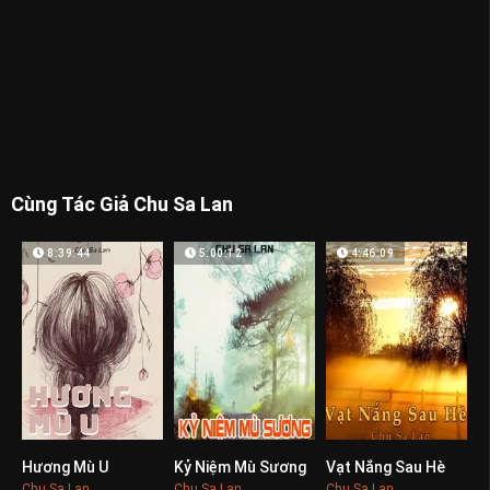
Cùng Tác Giả Chu Sa Lan
8:39:44
5:00:12
4:46:09
Hương Mù U
Kỷ Niệm Mù Sương
Vạt Nắng Sau Hè
0
0
0
Chu Sa Lan
Chu Sa Lan
Chu Sa Lan