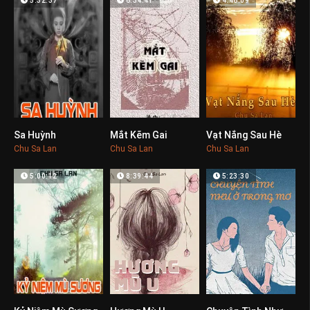
5:32:37
6:34:41
4:46:09
Sa Huỳnh
Mắt Kẽm Gai
Vạt Nắng Sau Hè
0
0
0
Chu Sa Lan
Chu Sa Lan
Chu Sa Lan
5:00:12
8:39:44
5:23:30