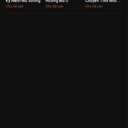
Kỷ Niệm Mù Sương
Hương Mù U
Chuyện Tình Như Ở Trong Mơ
0
0
0
Chu Sa Lan
Chu Sa Lan
Chu Sa Lan