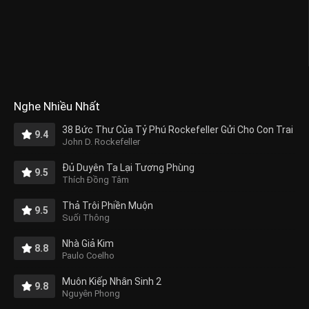
Nghe Nhiều Nhất
38 Bức Thư Của Tỷ Phú Rockefeller Gửi Cho Con Trai
9.4
John D. Rockefeller
Đủ Duyên Ta Lại Tương Phùng
9.5
Thích Đồng Tâm
Thả Trôi Phiền Muộn
9.5
Suối Thông
Nhà Giả Kim
8.8
Paulo Coelho
Muôn Kiếp Nhân Sinh 2
9.8
Nguyên Phong