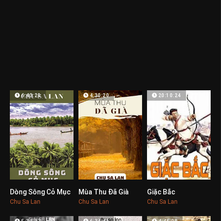
6:43:20
4:30:20
20:10:24
Dòng Sông Cỏ Mục
Mùa Thu Đã Già
Giặc Bắc
0
0
0
Chu Sa Lan
Chu Sa Lan
Chu Sa Lan