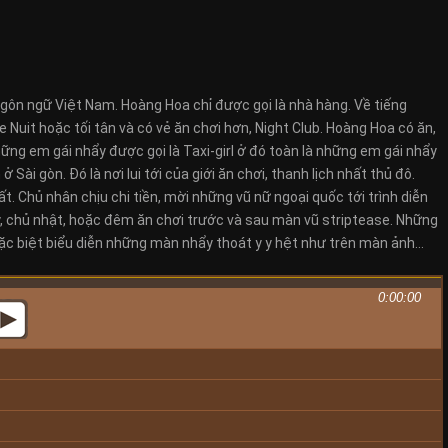
ngôn ngữ Việt Nam. Hoàng Hoa chỉ được gọi là nhà hàng. Về tiếng
Nuit hoặc tối tân và có vẻ ăn chơi hơn, Night Club. Hoàng Hoa có ăn,
hững em gái nhẩy được gọi là Taxi-girl ở đó toàn là những em gái nhẩy
ài gòn. Đó là nơi lui tới của giới ăn chơi, thanh lịch nhất thủ đô.
. Chủ nhân chịu chi tiền, mời những vũ nữ ngoại quốc tới trình diễn
, chủ nhật, hoặc đêm ăn chơi trước và sau màn vũ striptease. Những
ặc biệt biểu diễn những màn nhẩy thoát y y hệt như trên màn ảnh…
0:00:00