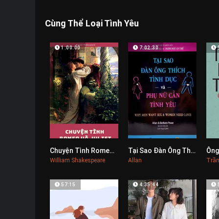
Cùng Thể Loại Tình Yêu
1:00:00
7:02:30
Chuyện Tình Romeo Và Juliet
Tại Sao Đàn Ông Thích Tình Dục Và Phụ Nữ Cần Tình Yêu
Ông
0
0
William Shakespeare
Allan
Trần
57:15
4:35:44