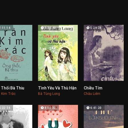
5:11:14
8:36:48
5:29:28
 Thối Bà Thiu
Tình Yêu Và Thù Hận
Chiều Tím
0
0
0
 Kim Trắc
Bà Tùng Long
Châu Liêm
5:22:24
8:10:32
6:41:20