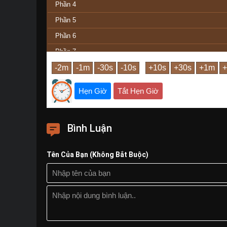
Phần 4
Phần 5
Phần 6
Phần 7
Phần 7
Phần 9
Hẹn Giờ
Tắt Hẹn Giờ
Phần 10
Phần 11
Bình Luận
Phần 12
Phần Cuối
Tên Của Bạn (Không Bắt Buộc)