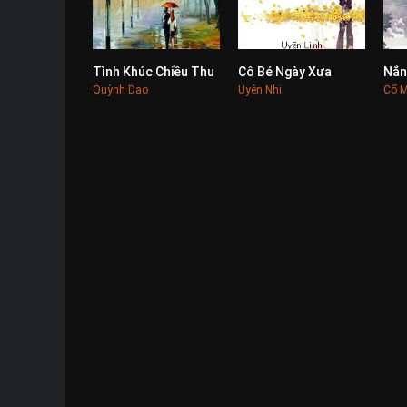
Tình Khúc Chiều Thu
Cô Bé Ngày Xưa
Nắn
0
0
Quỳnh Dao
Uyên Nhi
Cổ 