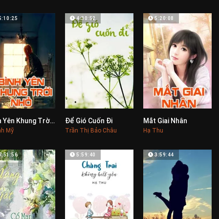
5:10:25
4:30:52
5:20:08
Bình Yên Khung Trời Nhỏ
Để Gió Cuốn Đi
Mắt Giai Nhân
0
0
0
nh Mỹ
Trần Thị Bảo Châu
Hạ Thu
7:51:56
5:59:40
3:59:44