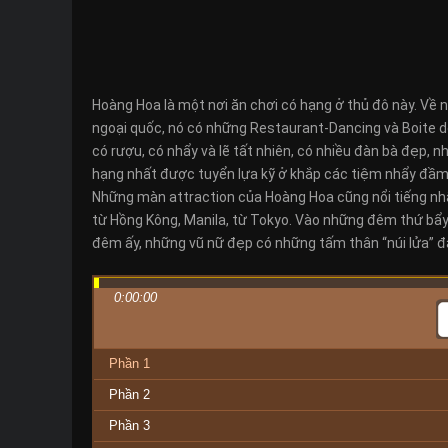
Hoàng Hoa là một nơi ăn chơi có hạng ở thủ đô này. Về 
ngoại quốc, nó có những Restaurant-Dancing và Boite de 
có rượu, có nhẩy và lẽ tất nhiên, có nhiều đàn bà đẹp, n
hạng nhất được tuyển lựa kỹ ở khắp các tiệm nhẩy đầm ở S
Những màn attraction của Hoàng Hoa cũng nổi tiếng nhất
từ Hồng Kông, Manila, từ Tokyo. Vào những đêm thứ bẩy
đêm ấy, những vũ nữ đẹp có những tấm thân “núi lửa” đ
0:00:00
Phần 1
Phần 2
Phần 3