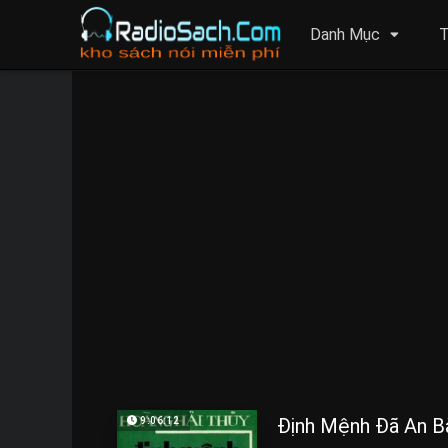
Danh Mục
T
Định Mệnh Đã An B
9:06:12