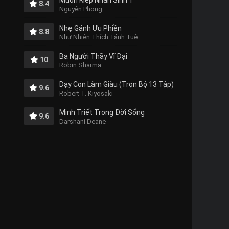
Muôn Kiếp Nhân Sinh 1
8.4
Nguyên Phong
Nhẹ Gánh Ưu Phiền
8.8
Như Nhiên Thích Tánh Tuệ
Ba Người Thầy Vĩ Đại
10
Robin Sharma
Dạy Con Làm Giàu (Trọn Bộ 13 Tập)
9.6
Robert T. Kiyosaki
Minh Triết Trong Đời Sống
9.6
Darshani Deane