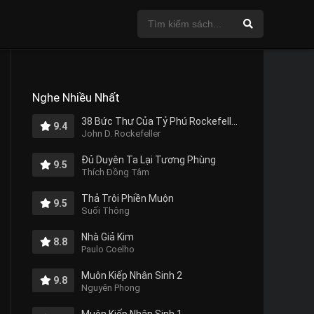
Nghe Nhiều Nhất
38 Bức Thư Của Tỷ Phú Rockefeller Gửi Cho Con Trai
9.4
John D. Rockefeller
Đủ Duyên Ta Lại Tương Phùng
9.5
Thích Đồng Tâm
Thả Trôi Phiền Muộn
9.5
Suối Thông
Nhà Giả Kim
8.8
Paulo Coelho
Muôn Kiếp Nhân Sinh 2
9.8
Nguyên Phong