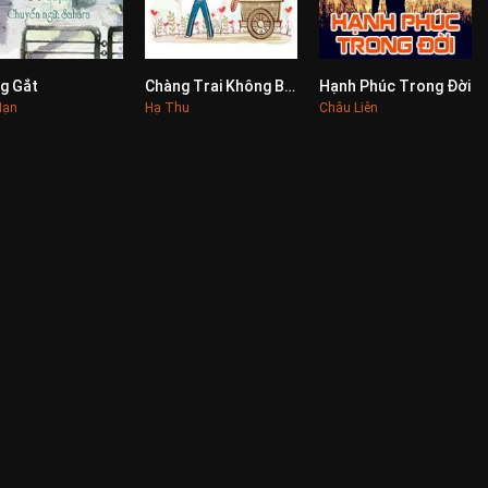
g Gắt
Chàng Trai Không Biết Yêu
Hạnh Phúc Trong Đời
0
0
0
Mạn
Hạ Thu
Châu Liên