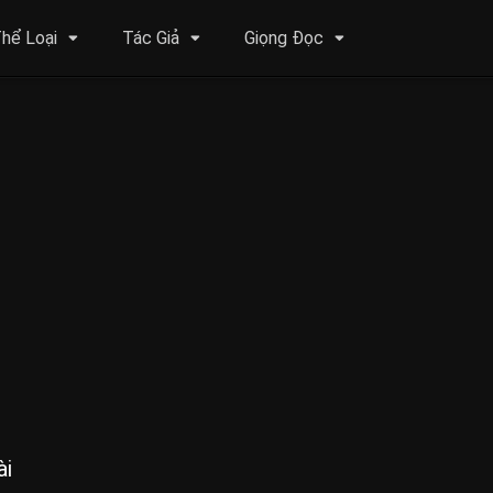
hể Loại
Tác Giả
Giọng Đọc
ài