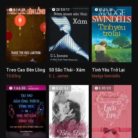
8:10:25
20:50:11
25:21:20:
Treo Cao Đèn Lồng
50 Sắc Thái - Xám
Tình Yêu Trở Lại
0
0
0
Tô Đồng
E. L. James
Madge Swindells
7:02:30
5:22:24
5:03:23