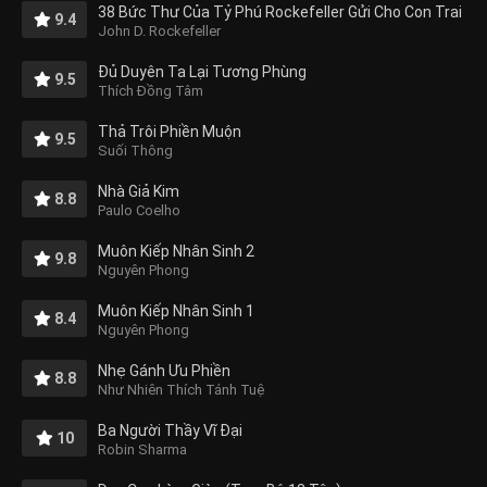
38 Bức Thư Của Tỷ Phú Rockefeller Gửi Cho Con Trai
9.4
John D. Rockefeller
Đủ Duyên Ta Lại Tương Phùng
9.5
Thích Đồng Tâm
Thả Trôi Phiền Muộn
9.5
Suối Thông
Nhà Giả Kim
8.8
Paulo Coelho
Muôn Kiếp Nhân Sinh 2
9.8
Nguyên Phong
Muôn Kiếp Nhân Sinh 1
8.4
Nguyên Phong
Nhẹ Gánh Ưu Phiền
8.8
Như Nhiên Thích Tánh Tuệ
Ba Người Thầy Vĩ Đại
10
Robin Sharma