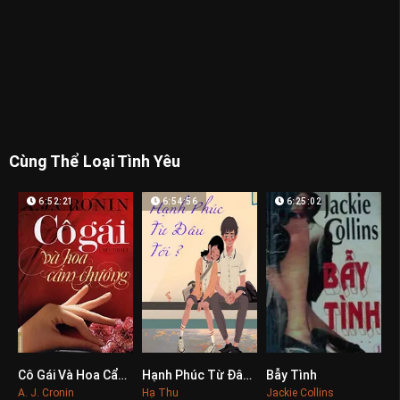
Cùng Thể Loại Tình Yêu
6:52:21
6:54:56
6:25:02
Cô Gái Và Hoa Cẩm Chướng
Hạnh Phúc Từ Đâu Tới
Bẫy Tình
0
0
0
A. J. Cronin
Hạ Thu
Jackie Collins