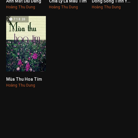
Ánh Mắt Dịu Dàng
Chia Ly Là Màu Tím
Dòng Sông Tình Yêu
0
0
0
Hoàng Thu Dung
Hoàng Thu Dung
Hoàng Thu Dung
7:18:20
Mùa Thu Hoa Tím
0
Hoàng Thu Dung