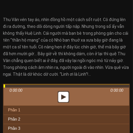
Thu Vân vén tay áo, nhìn đồng hồ một cách sốt ruột. Cô đứng lên
đi ra đường, theo dõi dòng người tấp nập. Nhưng trong số ấy vẫn
không thấy Huệ Linh. Cái người mà bạn bè trong phòng gán cho cái
tên “thần hộ mạng” của cộ Nhỏ bạn thuở xa xưa bây giờ đang là
một ca sĩ tên tuổi. Cô nàng hẹn ở đây lúc chín giờ, thế mà bây giờ
đã hơn mười giờ… Bây giờ về thì không dám, còn ở lại thì quệ Thu
Vân chẳng quen biết ai ở đây, đã vậy lại ngồi ngóc mỏ từ nảy giờ.
Trong phòng cách âm nhìn ra, người ngoài đi vào nhìn. Vừa quê vừa
ngại. Thật là dở khóc dở cười. “Linh ơi là Linh”!…
0:00:00
0:00:00
Phần 1
Phần 2
Phần 3