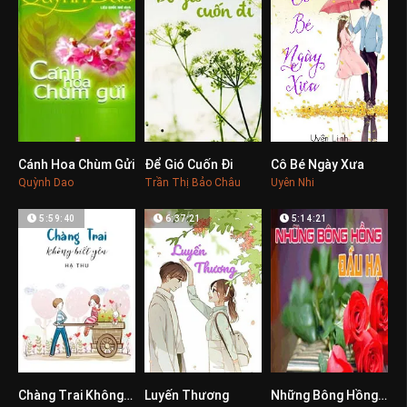
Cánh Hoa Chùm Gửi
Để Gió Cuốn Đi
Cô Bé Ngày Xưa
0
0
0
Quỳnh Dao
Trần Thị Bảo Châu
Uyên Nhi
5:59:40
6:37:21
5:14:21
Chàng Trai Không Biết Yêu
Luyến Thương
Những Bông Hồng Đầu Hạ
0
0
0