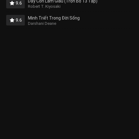
Dạy Con Làm Giàu (Trọn Bộ 13 Tập)
9.6
Robert T. Kiyosaki
Minh Triết Trong Đời Sống
9.6
Darshani Deane