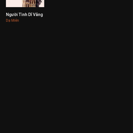
Người Tình Dĩ Vãng
0
Dạ Miên