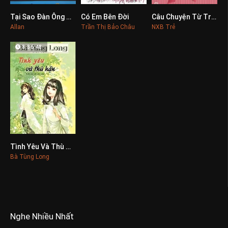
Tại Sao Đàn Ông Thích Tình Dục Và Phụ Nữ Cần Tình Yêu
Có Em Bên Đời
Câu Chuyện Từ Trái Tim
0
0
0
Allan
Trần Thị Bảo Châu
NXB Trẻ
8:36:48
Tình Yêu Và Thù Hận
0
Bà Tùng Long
Nghe Nhiều Nhất