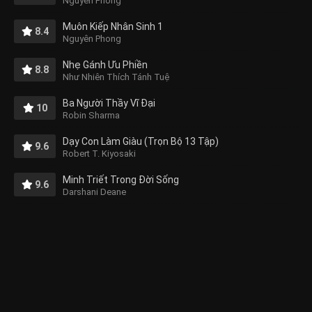
Nguyên Phong
Muôn Kiếp Nhân Sinh 1
8.4
Nguyên Phong
Nhẹ Gánh Ưu Phiền
8.8
Như Nhiên Thích Tánh Tuệ
Ba Người Thầy Vĩ Đại
10
Robin Sharma
Dạy Con Làm Giàu (Trọn Bộ 13 Tập)
9.6
Robert T. Kiyosaki
Minh Triết Trong Đời Sống
9.6
Darshani Deane