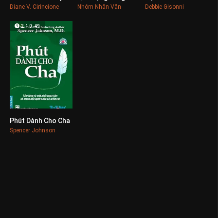
Diane V. Cirincione
Nhóm Nhân Văn
Debbie Gisonni
2:10:49
Phút Dành Cho Cha
0
Spencer Johnson