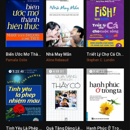
Biến Ước Mơ Thành Hiện Thực
Nhà May Mắn
Triết Lý Chợ Cá Cho Cuộc Sống 2
0
0
0
Pamala Oslie
Aline Rebeaud
Stephen C. Lundin
3:25:40
4:08:51
3:47:20
Tình Yêu Là Phép Nhiệm Màu
Quà Tặng Dâng Lên Thầy Cô
Hạnh Phúc Ở Trong Ta
0
0
0