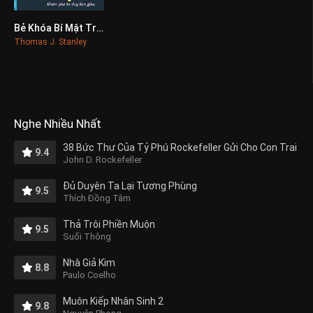
Bẻ Khóa Bí Mật Triệu Phú
0
Thomas J. Stanley
Nghe Nhiều Nhất
38 Bức Thư Của Tỷ Phú Rockefeller Gửi Cho Con Trai
9.4
John D. Rockefeller
Đủ Duyên Ta Lại Tương Phùng
9.5
Thích Đồng Tâm
Thả Trôi Phiền Muộn
9.5
Suối Thông
Nhà Giả Kim
8.8
Paulo Coelho
Muôn Kiếp Nhân Sinh 2
9.8