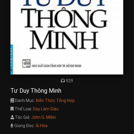
929
Tư Duy Thông Minh
Danh Mục:
Kiến Thức Tổng Hợp
Thể Loại:
Dạy Làm Giàu
Tác Giả:
John G. Miller
Giọng Đọc:
Ái Hòa