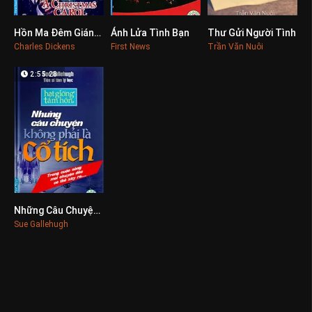
Hồn Ma Đêm Giáng Sinh
Ánh Lửa Tình Bạn
Thư Gửi Người Tình
0
0
0
Charles Dickens
First News
Trần Văn Nuôi
2:55:28
Những Câu Chuyện Không Phải Là Cổ Tích
0
Sue Gallehugh