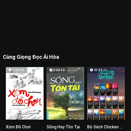
Cùng Giọng Đọc Ái Hòa
1:08:10
2:04:02
43:30:11
Xóm Đồ Chơi
Sống Hay Tồn Tại
Bộ Sách Chicken Soup For The Soul
0
0
0