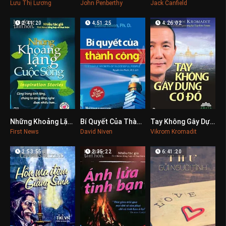
Lưu Thị Lương
John Penberthy
Jack Canfield
2:41:20
4:51:25
4:26:02
Những Khoảng Lặng Cuộc Sống
Bí Quyết Của Thành Công
Tay Không Gây Dựng Cơ Đồ
0
0
0
First News
David Niven
Vikrom Kromadit
2:53:55
2:35:22
6:41:20