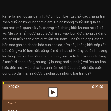
Remy là một cô gái cá tính, tự tin, luôn biết từ chối các chàng trai
theo đuổi cô khi đúng thời điểm, lúc cô không muốn lún quá sâu
vào một mối quan hệ yêu đương mà chẳng biết khi nào nó sẽ đổ
vỡ. Mẹ cô là tấm gương cô sợ phải soi vào: bốn đời chồng và đang
chuẩn bị tiến hành đám cưới lần thứ năm. Thế rồi cô gặp Dexter,
bản sao gần như hoàn hảo của cha cô, bừa bãi, không biết sắp xếp,
bốc đồng và tệ hơn hết, cũng là một nhạc sĩ. Những dự định tương
lai đang diễn ra theo đúng ý cô muốn, một vị trí tốt tại ngôi trường
Stanford danh tiếng, nhưng kỳ lạ thay, mối quan hệ với Dexter khó
hiểu đến mức việc chia tay anh làm cô thật sự bối rối. Liệu cuối
cùng, cô đã nhận ra được ý nghĩa của những bài tình ca?
0:00:00
0:00:00
Phần 1
Phần 2