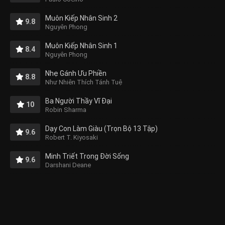
Muôn Kiếp Nhân Sinh 2
9.8
Nguyên Phong
Muôn Kiếp Nhân Sinh 1
8.4
Nguyên Phong
Nhẹ Gánh Ưu Phiền
8.8
Như Nhiên Thích Tánh Tuệ
Ba Người Thầy Vĩ Đại
10
Robin Sharma
Dạy Con Làm Giàu (Trọn Bộ 13 Tập)
9.6
Robert T. Kiyosaki
Minh Triết Trong Đời Sống
9.6
Darshani Deane