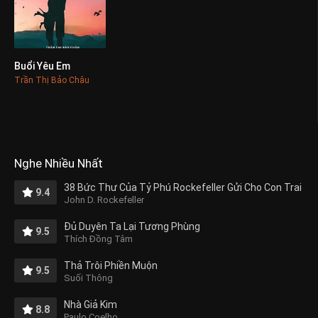
Buổi Yêu Em
0
Trần Thị Bảo Châu
Nghe Nhiều Nhất
38 Bức Thư Của Tỷ Phú Rockefeller Gửi Cho Con Trai
9.4
John D. Rockefeller
Đủ Duyên Ta Lại Tương Phùng
9.5
Thích Đồng Tâm
Thả Trôi Phiền Muộn
9.5
Suối Thông
Nhà Giả Kim
8.8
Paulo Coelho