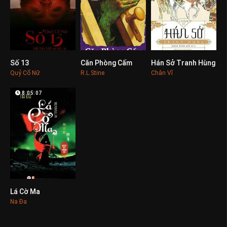
Số 13
Căn Phòng Cấm
Hán Sở Tranh Hùng
0
0
0
Quỷ Cổ Nữ
R.L.Stine
Chân Vĩ
8:05:07
Lá Cờ Ma
0
Na Đa