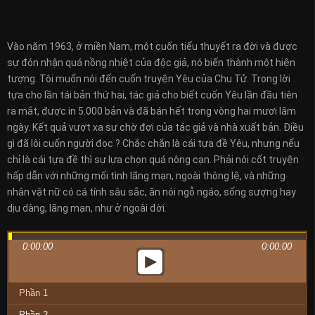
Vào năm 1963, ở miền Nam, một cuốn tiểu thuyết ra đời và được
sự đón nhận quá nồng nhiệt của độc giả, nó biến thành một hiện
tượng. Tôi muốn nói đến cuốn truyện Yêu của Chu Tử. Trong lời
tựa cho lần tái bản thứ hai, tác giả cho biết cuốn Yêu lần đầu tiên
ra mắt, được in 5.000 bản và đã bán hết trong vòng hai mươi lăm
ngày. Kết quả vượt xa sự chờ đợi của tác giả và nhà xuất bản. Điều
gì đã lôi cuốn người đọc ? Chắc chắn là cái tựa đề Yêu, nhưng nếu
chỉ là cái tựa đề thì sự lựa chọn quá nông cạn. Phải nói cốt truyện
hấp dẫn với những mối tình lãng mạn, ngoài thông lệ, và những
nhân vật nữ có cá tính sâu sắc, ăn nói ngỗ ngáo, sống sượng hay
dịu dàng, lãng mạn, như ở ngoài đời.
0:00:00
0:00:00
Phần 1
Phần 2