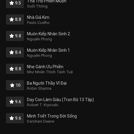
Thả Trôi Phiền Muộn
9.5
Suối Thông
Nhà Giả Kim
8.8
Paulo Coelho
Muôn Kiếp Nhân Sinh 2
9.8
Nguyên Phong
Muôn Kiếp Nhân Sinh 1
8.4
Nguyên Phong
Nhẹ Gánh Ưu Phiền
8.8
Như Nhiên Thích Tánh Tuệ
Ba Người Thầy Vĩ Đại
10
Robin Sharma
Dạy Con Làm Giàu (Trọn Bộ 13 Tập)
9.6
Robert T. Kiyosaki
Minh Triết Trong Đời Sống
9.6
Darshani Deane