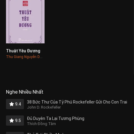
Thuật Yêu Đương
0
Thu Giang Nguyễn Duy Cần
Nghe Nhiều Nhất
38 Bức Thư Của Tỷ Phú Rockefeller Gửi Cho Con Trai
9.4
John D. Rockefeller
Đủ Duyên Ta Lại Tương Phùng
9.5
Thích Đồng Tâm