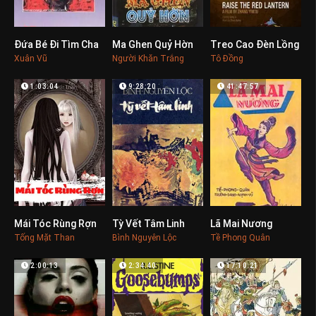
Đứa Bé Đi Tìm Cha
Ma Ghen Quỷ Hờn
Treo Cao Đèn Lồng
0
0
0
Xuân Vũ
Người Khăn Trắng
Tô Đồng
1:03:04
9:28:20
41:47:57
Mái Tóc Rùng Rợn
Tỳ Vết Tâm Linh
Lã Mai Nương
0
0
0
Tống Mặt Than
Bình Nguyên Lộc
Tề Phong Quân
2:00:13
2:34:40
17:10:21