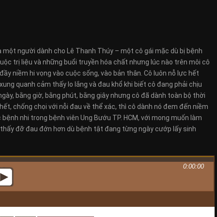
của một người dành cho Lê Thanh Thúy – một cô gái mặc dù bị bệnh
ộc trị liệu và những buổi truyền hóa chất nhưng lúc nào trên môi cô
 đầy niềm hi vọng vào cuộc sống, vào bản thân. Cô luôn nỗ lực hết
xung quanh cảm thấy lo lắng và đau khổ khi biết cô đang phải chịu
 ngày, bằng giờ, bằng phút, bằng giây nhưng cô đã dành toàn bộ thời
chết, chống chọi với nỗi đau về thể xác, thì cô dành nó đem đến niềm
các bệnh nhi trong bệnh viên Ung Bướu TP. HCM, với mong muốn làm
thấy đỡ đau đớn hơn dù bệnh tật đang từng ngày cướp lấy sinh
0:00:00