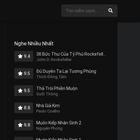
Nghe Nhiều Nhất
38 Bức Thư Của Tỷ Phú Rockefeller Gửi Cho Con Trai
9.4
John D. Rockefeller
Đủ Duyên Ta Lại Tương Phùng
9.5
Thích Đồng Tâm
Thả Trôi Phiền Muộn
9.5
Suối Thông
Nhà Giả Kim
8.8
Paulo Coelho
Muôn Kiếp Nhân Sinh 2
9.8
Nguyên Phong