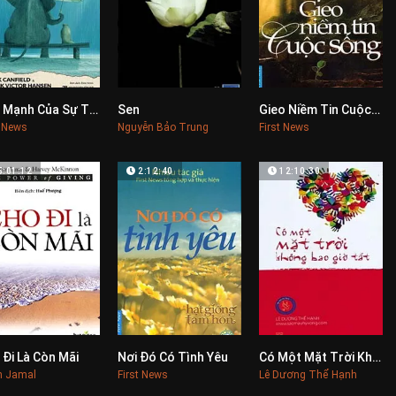
Sức Mạnh Của Sự Tử Tế
Sen
Gieo Niềm Tin Cuộc Sống
0
0
0
t News
Nguyễn Bảo Trung
First News
5:01:12
2:12:40
12:10:30
 Đi Là Còn Mãi
Nơi Đó Có Tình Yêu
Có Một Mặt Trời Không Bao Giờ Tắt
0
0
0
m Jamal
First News
Lê Dương Thể Hạnh