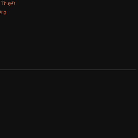
u Thuyết
ơng