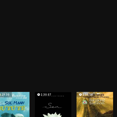
4:29:30
2:30:07
2:30:58