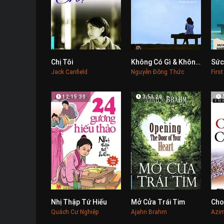
Chị Tôi
Không Có Gì & Không Một Ai
0
0
Jack Canfield
Nguyễn Đông Thức
Firs
12:15:30
3:53:20
Nhị Thập Tứ Hiếu
Mở Cửa Trái Tim
Cho
0
0
Quách Cư Nghiệp
Ajahn Brahm
Azi