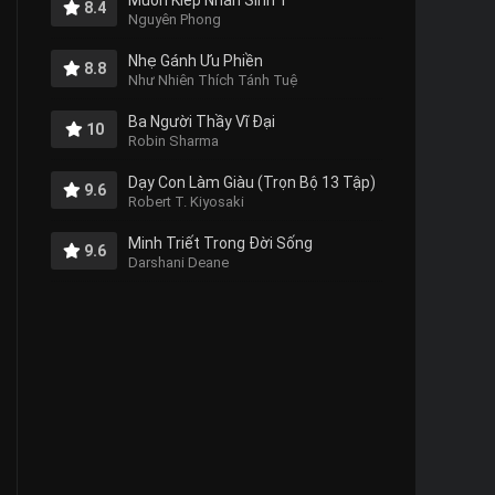
Muôn Kiếp Nhân Sinh 1
8.4
Nguyên Phong
Nhẹ Gánh Ưu Phiền
8.8
Như Nhiên Thích Tánh Tuệ
Ba Người Thầy Vĩ Đại
10
Robin Sharma
Dạy Con Làm Giàu (Trọn Bộ 13 Tập)
9.6
Robert T. Kiyosaki
Minh Triết Trong Đời Sống
9.6
Darshani Deane