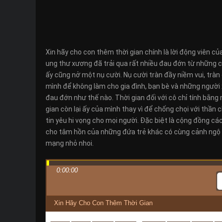
Xin hãy cho con thêm thời gian chính là lời động viên 
ung thư xương đã trải qua rất nhiều đau đớn từ những cu
ấy cũng nở một nụ cười. Nụ cười tràn đầy niềm vui, tràn
mình để không làm cho gia đình, bạn bè và những người 
đau đớn như thế nào. Thời gian đối với cô chỉ tính bằng
gian còn lại ấy của mình thay vì để chống chọi với thần 
tin yêu hi vọng cho mọi người. Đặc biệt là cộng đồng 
cho tâm hồn của những đứa trẻ khác có cùng cảnh ngộ 
mạng nhỏ nhoi.
0:00:00
Xin Hãy Cho Con Thêm Thời Gian