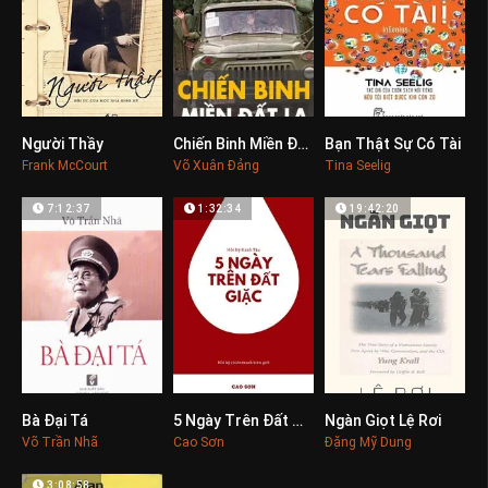
Người Thầy
Chiến Binh Miền Đất Lạ
Bạn Thật Sự Có Tài
0
0
0
Frank McCourt
Võ Xuân Đảng
Tina Seelig
7:12:37
1:32:34
19:42:20
Bà Đại Tá
5 Ngày Trên Đất Địch
Ngàn Giọt Lệ Rơi
0
0
0
Võ Trần Nhã
Cao Sơn
Đặng Mỹ Dung
3:08:58