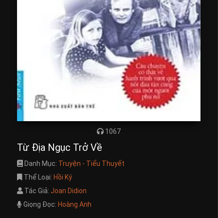
1067
Từ Địa Ngục Trở Về
Danh Mục:
Truyện - Tiểu Thuyết
Thể Loại:
Hồi Ký
Tác Giả:
Joan Didion
Giọng Đọc:
Hoàng Anh