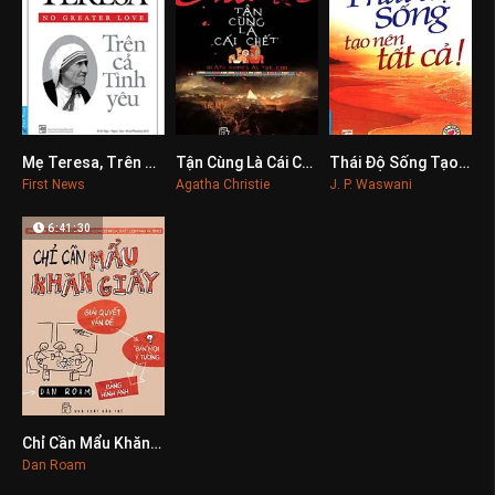
Mẹ Teresa, Trên Cả Tình Yêu
Tận Cùng Là Cái Chết
Thái Độ Sống Tạo Nên Tất Cả
0
0
0
First News
Agatha Christie
J. P. Waswani
6:41:30
Chỉ Cần Mẩu Khăn Giấy
0
Dan Roam