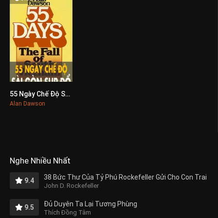
55 Ngày Chế Độ Sài Gòn Sụp Đổ
0
Alan Dawson
Nghe Nhiều Nhất
38 Bức Thư Của Tỷ Phú Rockefeller Gửi Cho Con Trai
9.4
John D. Rockefeller
Đủ Duyên Ta Lại Tương Phùng
9.5
Thích Đồng Tâm