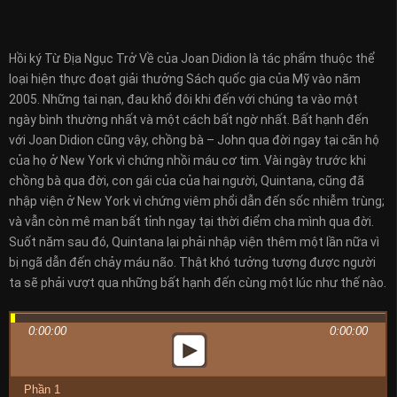
Hồi ký Từ Địa Ngục Trở Về của Joan Didion là tác phẩm thuộc thể
loại hiện thực đoạt giải thưởng Sách quốc gia của Mỹ vào năm
2005. Những tai nạn, đau khổ đôi khi đến với chúng ta vào một
ngày bình thường nhất và một cách bất ngờ nhất. Bất hạnh đến
với Joan Didion cũng vậy, chồng bà – John qua đời ngay tại căn hộ
của họ ở New York vì chứng nhồi máu cơ tim. Vài ngày trước khi
chồng bà qua đời, con gái của của hai người, Quintana, cũng đã
nhập viện ở New York vì chứng viêm phổi dẫn đến sốc nhiễm trùng;
và vẫn còn mê man bất tỉnh ngay tại thời điểm cha mình qua đời.
Suốt năm sau đó, Quintana lại phải nhập viện thêm một lần nữa vì
bị ngã dẫn đến chảy máu não. Thật khó tưởng tượng được người
ta sẽ phải vượt qua những bất hạnh đến cùng một lúc như thế nào.
0:00:00
0:00:00
Phần 1