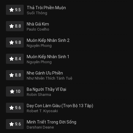
Thả Trôi Phiền Muộn
9.5
Suối Thông
Nhà Giả Kim
8.8
Paulo Coelho
Muôn Kiếp Nhân Sinh 2
9.8
Nguyên Phong
Muôn Kiếp Nhân Sinh 1
8.4
Nguyên Phong
Nhẹ Gánh Ưu Phiền
8.8
Như Nhiên Thích Tánh Tuệ
Ba Người Thầy Vĩ Đại
10
Robin Sharma
Dạy Con Làm Giàu (Trọn Bộ 13 Tập)
9.6
Robert T. Kiyosaki
Minh Triết Trong Đời Sống
9.6
Darshani Deane