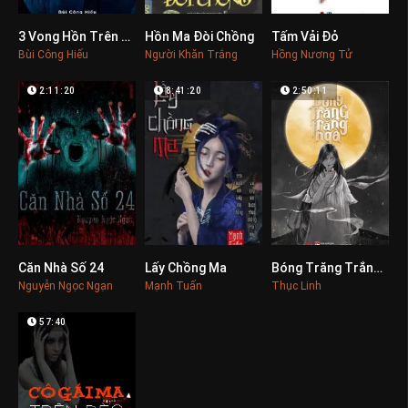
3 Vong Hồn Trên Cây Đa
Hồn Ma Đòi Chồng
Tấm Vải Đỏ
0
0
0
Bùi Công Hiếu
Người Khăn Trắng
Hồng Nương Tử
2:11:20
8:41:20
2:50:11
Căn Nhà Số 24
Lấy Chồng Ma
Bóng Trăng Trắng Ngà
0
0
0
Nguyễn Ngọc Ngạn
Mạnh Tuấn
Thục Linh
57:40