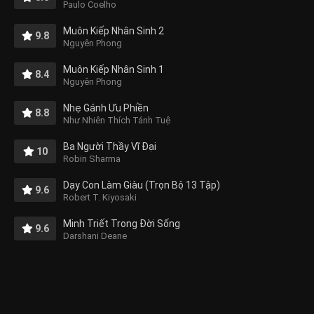
Paulo Coelho
Muôn Kiếp Nhân Sinh 2
9.8
Nguyên Phong
Muôn Kiếp Nhân Sinh 1
8.4
Nguyên Phong
Nhẹ Gánh Ưu Phiền
8.8
Như Nhiên Thích Tánh Tuệ
Ba Người Thầy Vĩ Đại
10
Robin Sharma
Dạy Con Làm Giàu (Trọn Bộ 13 Tập)
9.6
Robert T. Kiyosaki
Minh Triết Trong Đời Sống
9.6
Darshani Deane