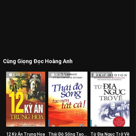
Cùng Giọng Đọc Hoàng Anh
8:05:21
2:20:21
5:48:21
12 Kỳ Án Trung Hoa
Thái Độ Sống Tạo Nên Tất Cả
Từ Địa Ngục Trở Về
0
0
0