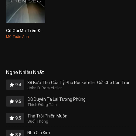
Cô Gái Ma Trên Đèo
0
MC Tuấn Anh
Nghe Nhiều Nhất
38 Bức Thư Của Tỷ Phú Rockefeller Gửi Cho Con Trai
9.4
John D. Rockefeller
Đủ Duyên Ta Lại Tương Phùng
9.5
Thích Đồng Tâm
Thả Trôi Phiền Muộn
9.5
Suối Thông
Nhà Giả Kim
8.8