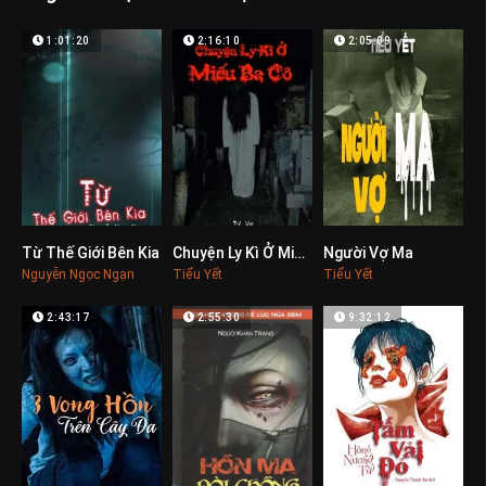
1:01:20
2:16:10
2:05:09
Từ Thế Giới Bên Kia
Chuyện Ly Kì Ở Miếu Ba Cô
Người Vợ Ma
0
0
0
Nguyễn Ngọc Ngạn
Tiểu Yết
Tiểu Yết
2:43:17
2:55:30
9:32:12