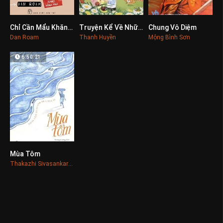
Chỉ Cần Mẩu Khăn Giấy
Truyện Kể Về Những Đức Tính Cao Đẹp
Chung Vô Diệm
0
0
0
Dan Roam
Thanh Huyền
Mộng Bình Sơn
6:50:21
Mùa Tôm
0
Thakazhi Sivasankara Pillai