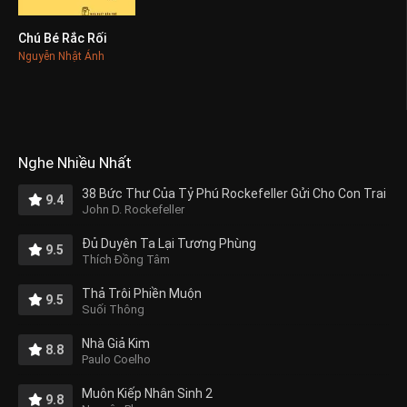
Chú Bé Rắc Rối
0
Nguyễn Nhật Ánh
Nghe Nhiều Nhất
38 Bức Thư Của Tỷ Phú Rockefeller Gửi Cho Con Trai
9.4
John D. Rockefeller
Đủ Duyên Ta Lại Tương Phùng
9.5
Thích Đồng Tâm
Thả Trôi Phiền Muộn
9.5
Suối Thông
Nhà Giả Kim
8.8
Paulo Coelho
Muôn Kiếp Nhân Sinh 2
9.8