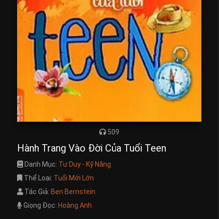
509
Hành Trang Vào Đời Của Tuổi Teen
Danh Mục:
Tư Duy - Kỹ Năng
Thể Loại:
Tuổi Mới Lớn
Tác Giả:
Ben Bernstein
Giọng Đọc:
Hoàng Anh