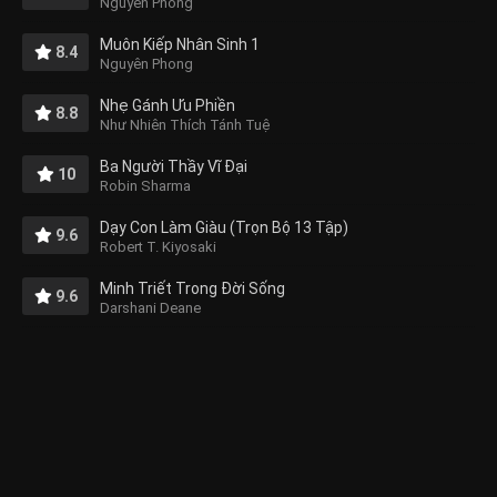
Nguyên Phong
Muôn Kiếp Nhân Sinh 1
8.4
Nguyên Phong
Nhẹ Gánh Ưu Phiền
8.8
Như Nhiên Thích Tánh Tuệ
Ba Người Thầy Vĩ Đại
10
Robin Sharma
Dạy Con Làm Giàu (Trọn Bộ 13 Tập)
9.6
Robert T. Kiyosaki
Minh Triết Trong Đời Sống
9.6
Darshani Deane