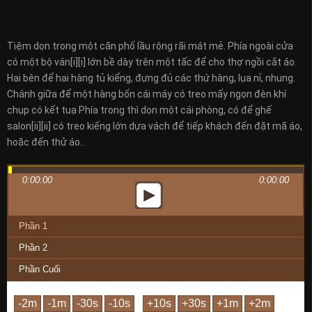
Tiệm dọn trong một căn phố lầu rộng rãi mát mẻ. Phía ngoài cửa
có một bộ ván[i][i] lớn bề dày trên một tấc để cho thợ ngồi cắt áo.
Hai bên để hai hàng tủ kiểng, đựng đủ các thứ hàng, lụa nỉ, nhung.
Chánh giữa để một hàng bốn cái máy có treo mấy ngọn đèn khí
chụp có kết tuạ Phía trong thì dọn một cái phòng, có để ghế
salon[ii][ii] có treo kiếng lớn dựa vách để tiếp khách đến đặt mã áo,
hoặc đến thử áo..
0:00:00
0:00:00
Phần 1
Phần 2
Phần Cuối