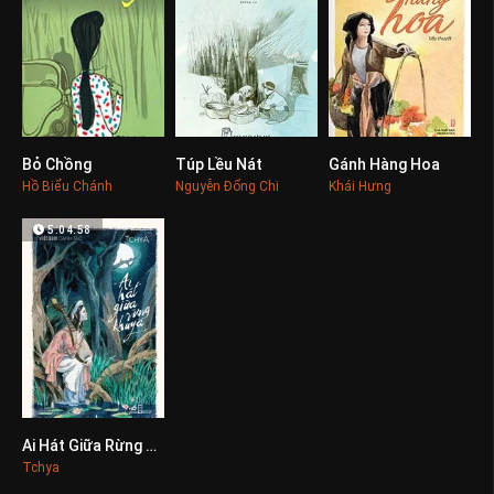
Bỏ Chồng
Túp Lều Nát
Gánh Hàng Hoa
0
0
0
Hồ Biểu Chánh
Nguyễn Đổng Chi
Khái Hưng
5:04:58
Ai Hát Giữa Rừng Khuya
0
Tchya