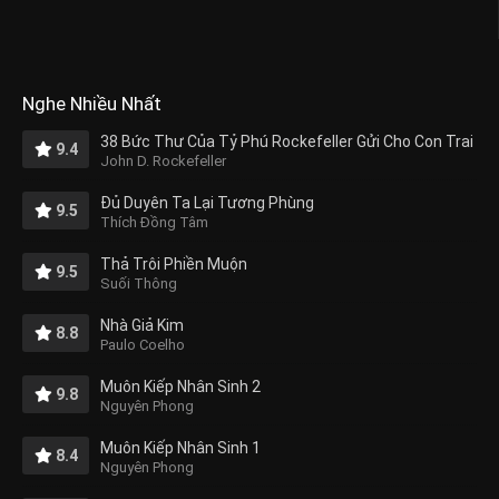
Nghe Nhiều Nhất
38 Bức Thư Của Tỷ Phú Rockefeller Gửi Cho Con Trai
9.4
John D. Rockefeller
Đủ Duyên Ta Lại Tương Phùng
9.5
Thích Đồng Tâm
Thả Trôi Phiền Muộn
9.5
Suối Thông
Nhà Giả Kim
8.8
Paulo Coelho
Muôn Kiếp Nhân Sinh 2
9.8
Nguyên Phong
Muôn Kiếp Nhân Sinh 1
8.4
Nguyên Phong