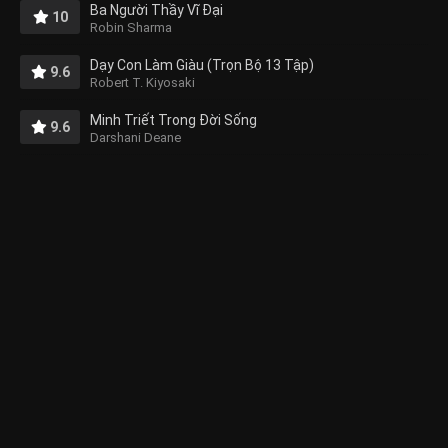
Ba Người Thầy Vĩ Đại
10
Robin Sharma
Dạy Con Làm Giàu (Trọn Bộ 13 Tập)
9.6
Robert T. Kiyosaki
Minh Triết Trong Đời Sống
9.6
Darshani Deane