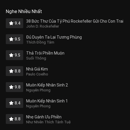
Nghe Nhiều Nhất
38 Bức Thư Của Tỷ Phú Rockefeller Gửi Cho Con Trai
9.4
John D. Rockefeller
Đủ Duyên Ta Lại Tương Phùng
9.5
Thích Đồng Tâm
Thả Trôi Phiền Muộn
9.5
Suối Thông
Nhà Giả Kim
8.8
Paulo Coelho
Muôn Kiếp Nhân Sinh 2
9.8
Nguyên Phong
Muôn Kiếp Nhân Sinh 1
8.4
Nguyên Phong
Nhẹ Gánh Ưu Phiền
8.8
Như Nhiên Thích Tánh Tuệ