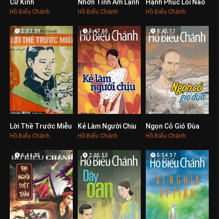
Cư Kỉnh
Nhơn Tình Ấm Lạnh
Hạnh Phúc Lối Nào
0
0
0
Hồ Biểu Chánh
Hồ Biểu Chánh
Hồ Biểu Chánh
2:33:39
5:47:05
8:45:11
Lời Thề Trước Miễu
Kẻ Làm Người Chịu
Ngọn Cỏ Gió Đùa
0
0
0
Hồ Biểu Chánh
Hồ Biểu Chánh
Hồ Biểu Chánh
6:44:35
2:05:55
5:54:37