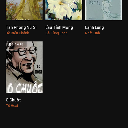
Tân Phong Nữ Sĩ
Lầu Tỉnh Mộng
Lạnh Lùng
0
0
0
Hồ Biểu Chánh
Bà Tùng Long
Nhất Linh
1:16:08
O Chuột
0
Tô Hoài