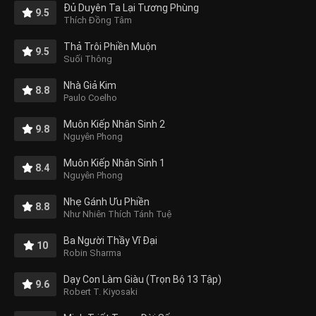
Đủ Duyên Ta Lại Tương Phùng
9.5
Thích Đồng Tâm
Thả Trôi Phiền Muộn
9.5
Suối Thông
Nhà Giả Kim
8.8
Paulo Coelho
Muôn Kiếp Nhân Sinh 2
9.8
Nguyên Phong
Muôn Kiếp Nhân Sinh 1
8.4
Nguyên Phong
Nhẹ Gánh Ưu Phiền
8.8
Như Nhiên Thích Tánh Tuệ
Ba Người Thầy Vĩ Đại
10
Robin Sharma
Dạy Con Làm Giàu (Trọn Bộ 13 Tập)
9.6
Robert T. Kiyosaki