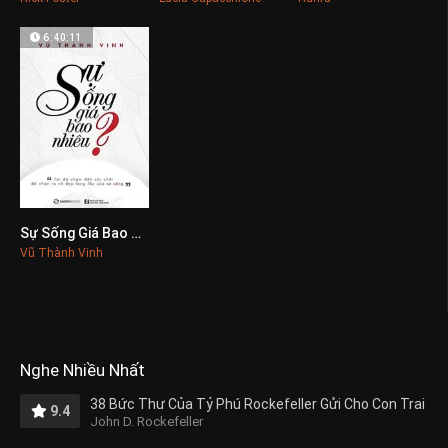
6:40:11
Sự Sống Giá Bao Nhiêu?
0
Vũ Thành Vinh
Nghe Nhiều Nhất
38 Bức Thư Của Tỷ Phú Rockefeller Gửi Cho Con Trai
9.4
John D. Rockefeller