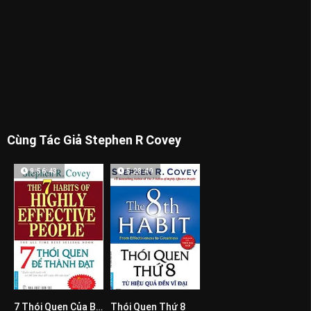
Cùng Tác Giả Stephen R Covey
9:56:43
5:28:49
7 Thói Quen Của Bạn Trẻ Thành Đạt
Thói Quen Thứ 8
0
0