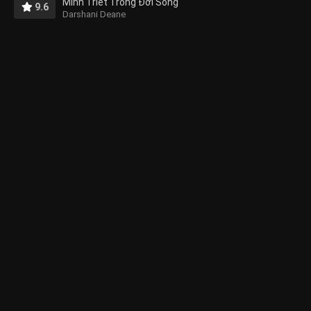
Minh Triết Trong Đời Sống
9.6
Darshani Deane