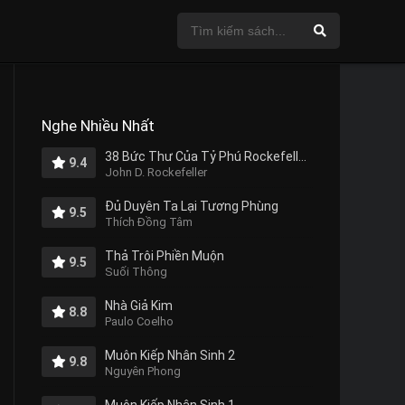
Nghe Nhiều Nhất
38 Bức Thư Của Tỷ Phú Rockefeller Gửi Cho Con Trai
9.4
John D. Rockefeller
Đủ Duyên Ta Lại Tương Phùng
9.5
Thích Đồng Tâm
Thả Trôi Phiền Muộn
9.5
Suối Thông
Nhà Giả Kim
8.8
Paulo Coelho
Muôn Kiếp Nhân Sinh 2
9.8
Nguyên Phong