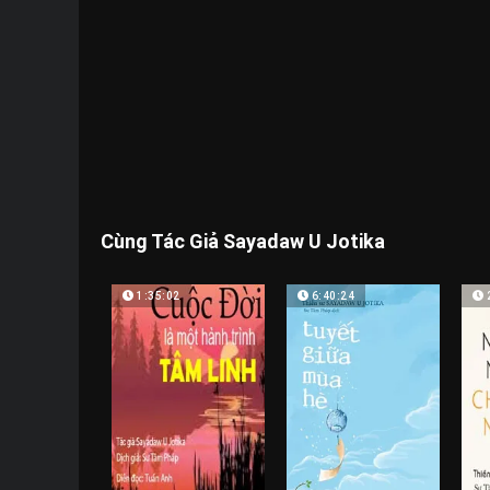
Cùng Tác Giả Sayadaw U Jotika
1:35:02
6:40:24