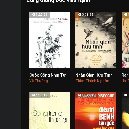
Cùng Giọng Đọc Kiều Hạnh
5:25:28
3:31:35
Cuộc Sống Nhìn Từ Ô Cửa Thiền 1
Nhân Gian Hữu Tình
Răn
0
0
Vô Thường
Thích Thánh Nghiêm
Hải 
5:33:12
10:47:46