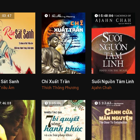
1:03:47
1:41:45
15:48:06
 Sát Sanh
Chí Xuất Trần
Suối Nguồn Tâm Linh
0
0
0
Triều Âm
Thích Thông Phương
Ajahn Chah
7:46:08
3:05:06
5:07:07