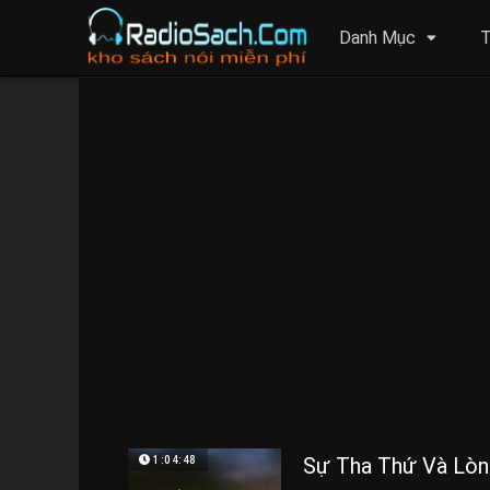
Danh Mục
T
Sự Tha Thứ Và Lòn
1:04:48