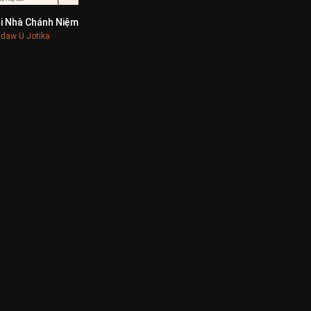
i Nhà Chánh Niệm
0
daw U Jotika