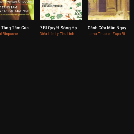
Kho Tàng Tâm Của Các Bậc Giác Ngộ
7 Bí Quyết Sống Hạnh Phúc
Cánh Cửa Mãn Nguyện
0
0
0
ul Rinpoche
Diệu Liên Lý Thu Linh
Lama Thubten Zopa Rinpoche