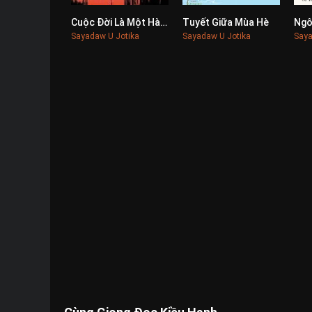
Cuộc Đời Là Một Hành Trình Tâm Linh
Tuyết Giữa Mùa Hè
Ngô
0
0
Sayadaw U Jotika
Sayadaw U Jotika
Saya