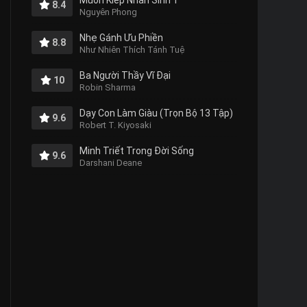
Muôn Kiếp Nhân Sinh 1
8.4
Nguyên Phong
Nhẹ Gánh Ưu Phiền
8.8
Như Nhiên Thích Tánh Tuệ
Ba Người Thầy Vĩ Đại
10
Robin Sharma
Dạy Con Làm Giàu (Trọn Bộ 13 Tập)
9.6
Robert T. Kiyosaki
Minh Triết Trong Đời Sống
9.6
Darshani Deane