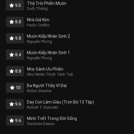
Thả Trôi Phiền Muộn
9.5
Suối Thông
Nhà Giả Kim
8.8
Paulo Coelho
Muôn Kiếp Nhân Sinh 2
9.8
Nguyên Phong
Muôn Kiếp Nhân Sinh 1
8.4
Nguyên Phong
Nhẹ Gánh Ưu Phiền
8.8
Như Nhiên Thích Tánh Tuệ
Ba Người Thầy Vĩ Đại
10
Robin Sharma
Dạy Con Làm Giàu (Trọn Bộ 13 Tập)
9.6
Robert T. Kiyosaki
Minh Triết Trong Đời Sống
9.6
Darshani Deane