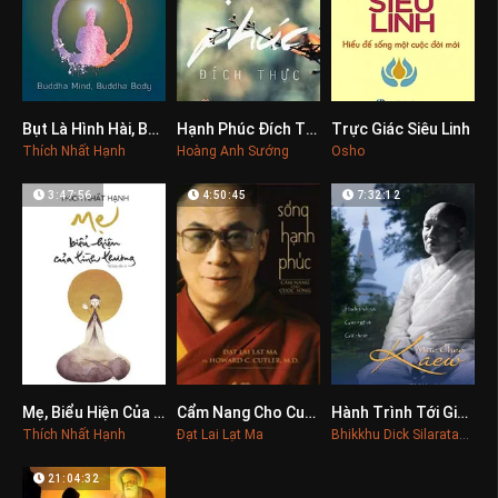
Bụt Là Hình Hài, Bụt Là Tâm Thức
Hạnh Phúc Đích Thực
Trực Giác Siêu Linh
0
0
0
Thích Nhất Hạnh
Hoàng Anh Sướng
Osho
3:47:56
4:50:45
7:32:12
Mẹ, Biểu Hiện Của Tình Thương
Cẩm Nang Cho Cuộc Sống
Hành Trình Tới Giác Ngộ Và Giải Thoát
0
0
0
Thích Nhất Hạnh
Đạt Lai Lạt Ma
Bhikkhu Dick Silaratano
21:04:32