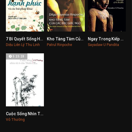
7 Bí Quyết Sống Hạnh Phúc
Kho Tàng Tâm Của Các Bậc Giác Ngộ
Ngay Trong Kiếp Sống Này
0
0
0
Diệu Liên Lý Thu Linh
Patrul Rinpoche
Sayadaw U Pandita
5:25:28
Cuộc Sống Nhìn Từ Ô Cửa Thiền 1
0
Vô Thường