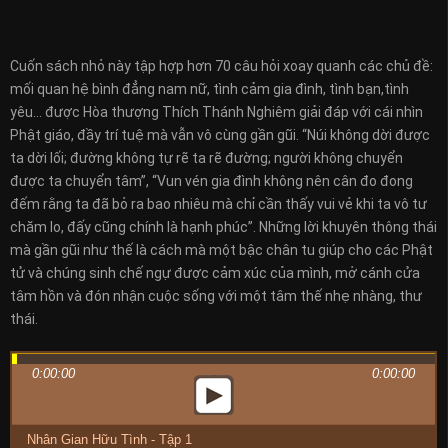
Cuốn sách nhỏ này tập hợp hơn 70 câu hỏi xoay quanh các chủ đề:
mối quan hệ bình đẳng nam nữ, tình cảm gia đình, tình bạn,tình
yêu… được Hòa thượng Thích Thánh Nghiêm giải đáp với cái nhìn
Phật giáo, đầy trí tuệ mà vẫn vô cùng gần gũi. “Núi không dời được
ta dời lối; đường không tự rẽ ta rẽ đường; người không chuyển
được ta chuyển tâm”, “Vun vén gia đình không nên cân đo đong
đếm rằng ta đã bỏ ra bao nhiêu mà chỉ cần thấy vui vẻ khi ta vô tư
chăm lo, đấy cũng chính là hạnh phúc”. Những lời khuyên thông thái
mà gần gũi như thế là cách mà một bậc chân tu giúp cho các Phật
tử và chúng sinh chế ngự được cảm xúc của mình, mở cánh cửa
tâm hồn và đón nhận cuộc sống với một tâm thế nhẹ nhàng, thư
thái.
0:00:00
0:00:00
Nhân Gian Hữu Tình - Tập 1