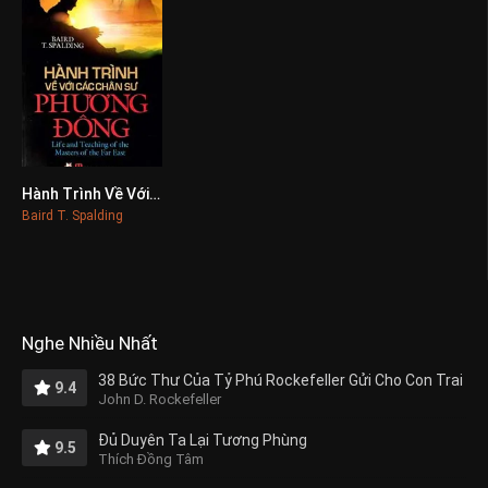
Hành Trình Về Với Các Chân Sư Phương Đông
0
Baird T. Spalding
Nghe Nhiều Nhất
38 Bức Thư Của Tỷ Phú Rockefeller Gửi Cho Con Trai
9.4
John D. Rockefeller
Đủ Duyên Ta Lại Tương Phùng
9.5
Thích Đồng Tâm