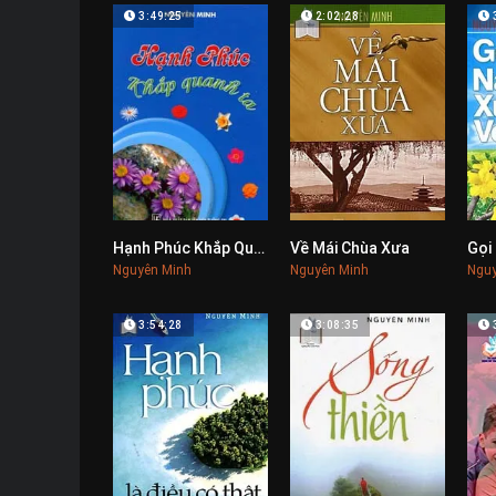
3:49:25
2:02:28
Hạnh Phúc Khắp Quanh Ta
Về Mái Chùa Xưa
Gọi
0
0
Nguyên Minh
Nguyên Minh
Nguy
3:54:28
3:08:35