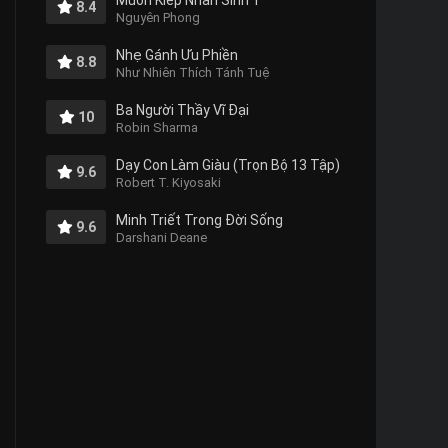
Muôn Kiếp Nhân Sinh 1
8.4
Nguyên Phong
Nhẹ Gánh Ưu Phiền
8.8
Như Nhiên Thích Tánh Tuệ
Ba Người Thầy Vĩ Đại
10
Robin Sharma
Dạy Con Làm Giàu (Trọn Bộ 13 Tập)
9.6
Robert T. Kiyosaki
Minh Triết Trong Đời Sống
9.6
Darshani Deane