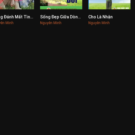
Đừng Đánh Mất Tình Yêu
Sống Đẹp Giữa Dòng Đời
Cho Là Nhận
0
0
0
ên Minh
Nguyên Minh
Nguyên Minh