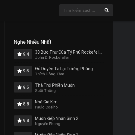
Nghe Nhiều Nhất
38 Bức Thư Của Tỷ Phú Rockefeller Gửi Cho Con Trai
9.4
John D. Rockefeller
Đủ Duyên Ta Lại Tương Phùng
9.5
Thích Đồng Tâm
Thả Trôi Phiền Muộn
9.5
Suối Thông
Nhà Giả Kim
8.8
Paulo Coelho
Muôn Kiếp Nhân Sinh 2
9.8
Nguyên Phong