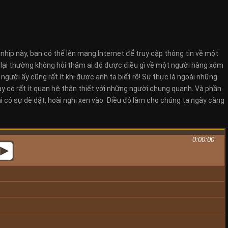
hịp này, bạn có thể lên mạng Internet để truy cập thông tin về một
g lại thường không hỏi thăm ai đó được điều gì về một người hàng xóm
người ấy cũng rất ít khi được anh ta biết rõ! Sự thực là ngoài những
ay có rất ít quan hệ thân thiết với những người chung quanh. Và phần
i có sự dè dặt, hoài nghi xen vào. Điều đó làm cho chúng ta ngày càng
0:00:00