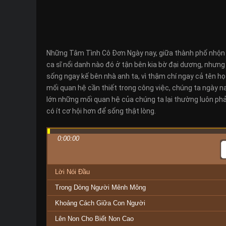
Những Tâm Tình Cô Đơn Ngày nay, giữa thành phố nhộn n
ca sĩ nổi danh nào đó ở tận bên kia bờ đại dương, nhưn
sống ngay kế bên nhà anh ta, vì thậm chí ngay cả tên họ 
mối quan hệ cần thiết trong công việc, chúng ta ngày n
lớn những mối quan hệ của chúng ta lại thường luôn phả
có ít cơ hội hơn để sống thật lòng.
0:00:00
Lời Nói Đầu
Trong Dòng Người Mênh Mông
Khoảng Cách Giữa Con Người
Lên Non Cho Biết Non Cao