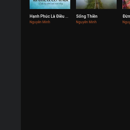
Hạnh Phúc Là Điều Có Thật
Sống Thiền
0
0
Nguyên Minh
Nguyên Minh
Nguy