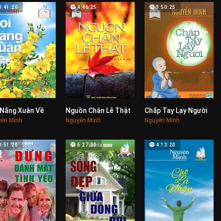
3:41:20
4:46:25
3:50:25
 Nắng Xuân Về
Nguồn Chân Lẽ Thật
Chắp Tay Lạy Người
0
0
0
ên Minh
Nguyên Minh
Nguyên Minh
3:51:20
6:27:30
4:13:20