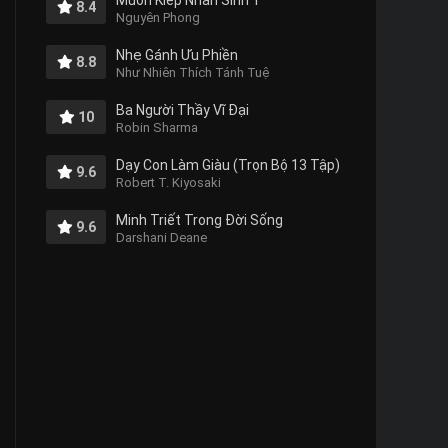
Muôn Kiếp Nhân Sinh 1
8.4
Nguyên Phong
Nhẹ Gánh Ưu Phiền
8.8
Như Nhiên Thích Tánh Tuệ
Ba Người Thầy Vĩ Đại
10
Robin Sharma
Dạy Con Làm Giàu (Trọn Bộ 13 Tập)
9.6
Robert T. Kiyosaki
Minh Triết Trong Đời Sống
9.6
Darshani Deane