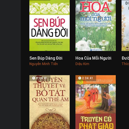
Sen Búp Dâng Đời
Hoa Của Mỗi Người
0
0
Nguyễn Minh Tiến
Diệu Kim
Thíc
9:24:41
2:34:41