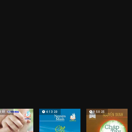
3:01:46
4:13:20
3:50:25