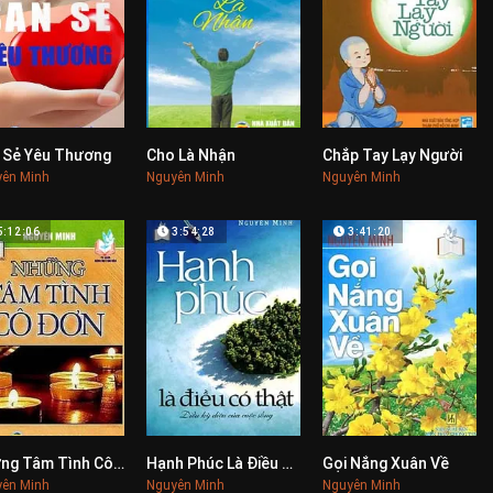
 Sẻ Yêu Thương
Cho Là Nhận
Chắp Tay Lạy Người
0
0
0
ên Minh
Nguyên Minh
Nguyên Minh
5:12:06
3:54:28
3:41:20
Những Tâm Tình Cô Đơn
Hạnh Phúc Là Điều Có Thật
Gọi Nắng Xuân Về
0
0
0
ên Minh
Nguyên Minh
Nguyên Minh