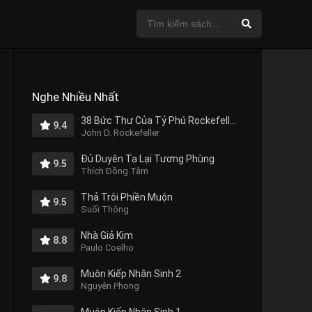
Nghe Nhiều Nhất
38 Bức Thư Của Tỷ Phú Rockefeller Gửi Cho Con Trai
9.4
John D. Rockefeller
Đủ Duyên Ta Lại Tương Phùng
9.5
Thích Đồng Tâm
Thả Trôi Phiền Muộn
9.5
Suối Thông
Nhà Giả Kim
8.8
Paulo Coelho
Muôn Kiếp Nhân Sinh 2
9.8
Nguyên Phong