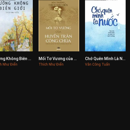
Đường Không Biên Giới
Mối Tơ Vương của Huyền Trân Công Chúa
Chớ Quên Mình Là Nước
0
0
0
h Như Điển
Thích Như Điển
Văn Công Tuấn