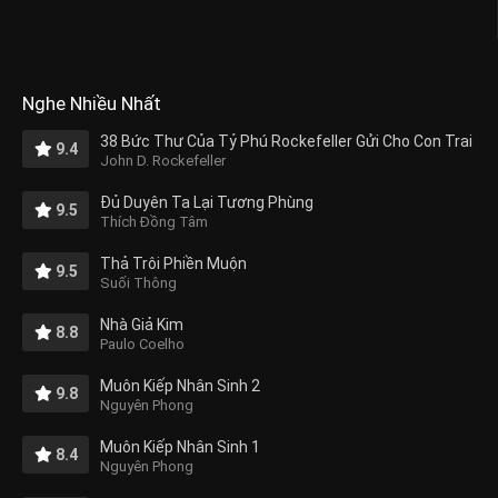
Nghe Nhiều Nhất
38 Bức Thư Của Tỷ Phú Rockefeller Gửi Cho Con Trai
9.4
John D. Rockefeller
Đủ Duyên Ta Lại Tương Phùng
9.5
Thích Đồng Tâm
Thả Trôi Phiền Muộn
9.5
Suối Thông
Nhà Giả Kim
8.8
Paulo Coelho
Muôn Kiếp Nhân Sinh 2
9.8
Nguyên Phong
Muôn Kiếp Nhân Sinh 1
8.4
Nguyên Phong