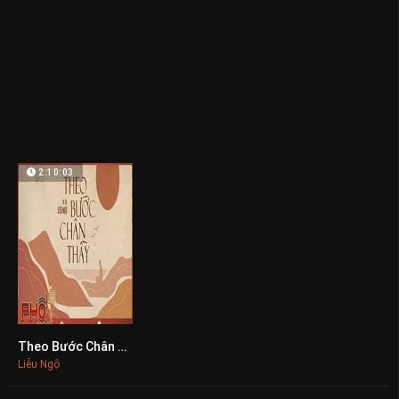
2:10:03
Theo Bước Chân Thầy
0
Liễu Ngộ