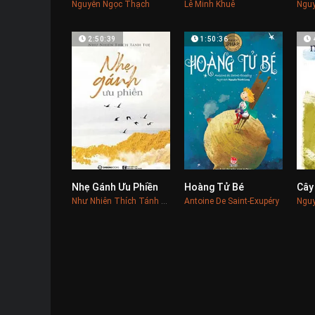
Nguyễn Ngọc Thạch
Lê Minh Khuê
Nguy
2:50:39
1:50:36
Nhẹ Gánh Ưu Phiền
Hoàng Tử Bé
0
0
Như Nhiên Thích Tánh Tuệ
Antoine De Saint-Exupéry
Nguy