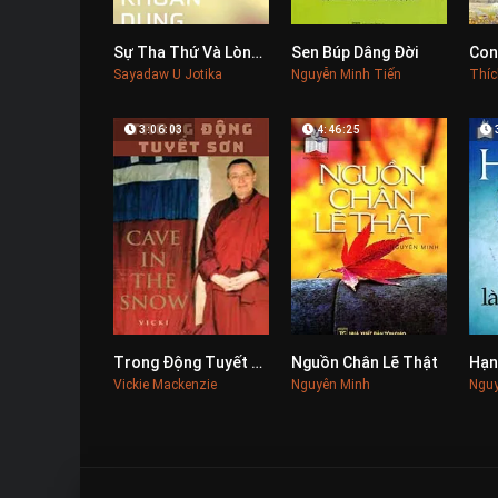
Sự Tha Thứ Và Lòng Khoan Dung
Sen Búp Dâng Đời
Con
0
0
Sayadaw U Jotika
Nguyễn Minh Tiến
Thíc
3:06:03
4:46:25
Trong Động Tuyết Sơn
Nguồn Chân Lẽ Thật
0
0
Vickie Mackenzie
Nguyên Minh
Nguy