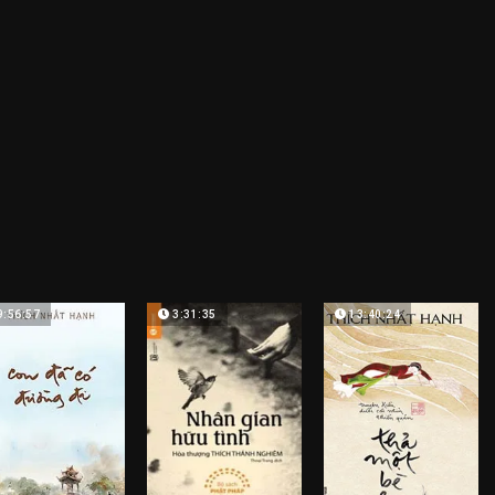
9:56:57
3:31:35
13:40:24