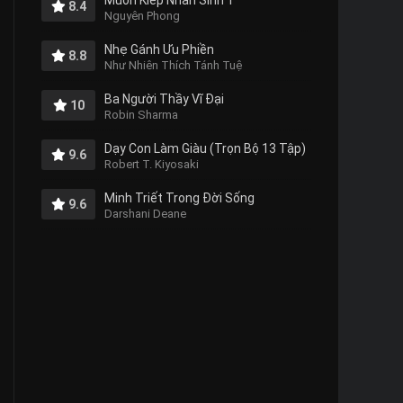
Muôn Kiếp Nhân Sinh 1
8.4
Nguyên Phong
Nhẹ Gánh Ưu Phiền
8.8
Như Nhiên Thích Tánh Tuệ
Ba Người Thầy Vĩ Đại
10
Robin Sharma
Dạy Con Làm Giàu (Trọn Bộ 13 Tập)
9.6
Robert T. Kiyosaki
Minh Triết Trong Đời Sống
9.6
Darshani Deane