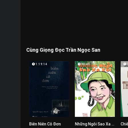
Cùng Giọng Đọc Trần Ngọc San
1:19:14
38:40
Biên Niên Cô Đơn
Những Ngôi Sao Xa Xôi
0
0