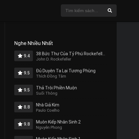
Nghe Nhiều Nhất
38 Bức Thư Của Tỷ Phú Rockefeller Gửi Cho Con Trai
9.4
John D. Rockefeller
Đủ Duyên Ta Lại Tương Phùng
9.5
Thích Đồng Tâm
Thả Trôi Phiền Muộn
9.5
Suối Thông
Nhà Giả Kim
8.8
Paulo Coelho
Muôn Kiếp Nhân Sinh 2
9.8
Nguyên Phong