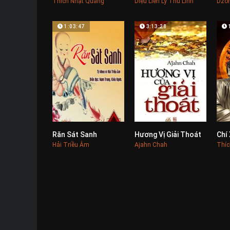
Thích Nhật Quang
Diệu Liên Lý Thu Linh
1:03:47
3:13:28
Răn Sát Sanh
Hương Vị Giải Thoát
Chí
0
0
Hải Triều Âm
Ajahn Chah
Thí