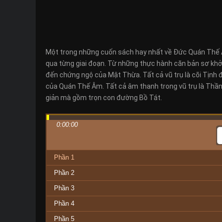
Một trong những cuốn sách hay nhất về Đức Quán Thế Â
qua từng giai đoạn. Từ những thực hành căn bản sơ khởi
đến chứng ngộ của Mật Thừa. Tất cả vũ trụ là cõi Tịnh
của Quán Thế Âm. Tất cả âm thanh trong vũ trụ là Thầ
giản mà gồm trọn con đường Bồ Tát.
0:00:00
Phần 1
Phần 2
Phần 3
Phần 4
Phần 5