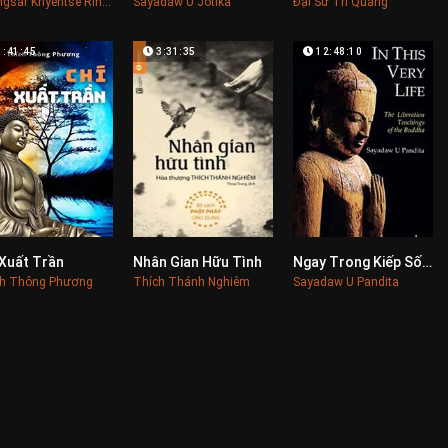
Dzongsar Khyentse Rinpoche
Sayadaw U Jotika
Đại Sư Trí Quang
1:41:45
3:31:35
12:48:10
 Xuất Trần
Nhân Gian Hữu Tình
Ngay Trong Kiếp Sống Này
0
0
0
ch Thông Phương
Thích Thánh Nghiêm
Sayadaw U Pandita