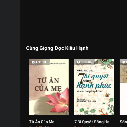
Cùng Giọng Đọc Kiều Hạnh
4:31:31
3:05:06
Từ Ân Của Mẹ
7 Bí Quyết Sống Hạnh Phúc
Sốn
0
0