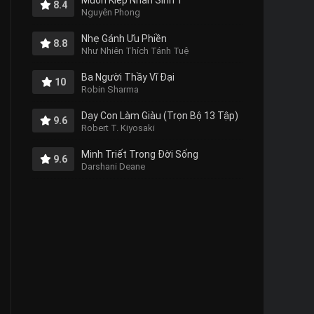
Muôn Kiếp Nhân Sinh 1
8.4
Nguyên Phong
Nhẹ Gánh Ưu Phiền
8.8
Như Nhiên Thích Tánh Tuệ
Ba Người Thầy Vĩ Đại
10
Robin Sharma
Dạy Con Làm Giàu (Trọn Bộ 13 Tập)
9.6
Robert T. Kiyosaki
Minh Triết Trong Đời Sống
9.6
Darshani Deane