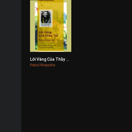
Lời Vàng Của Thầy Tôi
0
Patrul Rinpoche