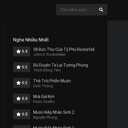
Nghe Nhiều Nhất
38 Bức Thư Của Tỷ Phú Rockefeller Gửi Cho Con Trai
9.4
John D. Rockefeller
Đủ Duyên Ta Lại Tương Phùng
9.5
Thích Đồng Tâm
Thả Trôi Phiền Muộn
9.5
Suối Thông
Nhà Giả Kim
8.8
Paulo Coelho
Muôn Kiếp Nhân Sinh 2
9.8
Nguyên Phong