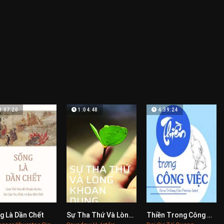
8:07:20
1:04:48
4:39:24
g Là Dần Chết
Sự Tha Thứ Và Lòng Khoan Dung
Thiền Trong Công Việc
0
0
0