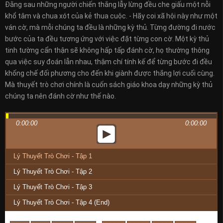
Đằng sau những người chiến thắng lẫy lừng đều che giấu một nỗi
khổ tâm và chua xót của kẻ thua cuộc. - Hãy coi xã hội này như một
ván cờ, mà mỗi chúng ta đều là những kỳ thủ. Từng đường đi nước
bước của ta đều tương ứng với việc đặt từng con cờ. Một kỳ thủ
tinh tường cẩn thận sẽ không hấp tấp đánh cờ, họ thường thông
qua việc suy đoán lẫn nhau, thậm chí tính kế để từng bước đi đều
khống chế đối phương cho đến khi giành được thắng lợi cuối cùng.
Mà thuyết trò chơi chính là cuốn sách giáo khoa dạy những kỳ thủ
chúng ta nên đánh cờ như thế nào.
0:00:00
0:00:00
Lý Thuyết Trò Chơi - Tập 1
Lý Thuyết Trò Chơi - Tập 2
Lý Thuyết Trò Chơi - Tập 3
Lý Thuyết Trò Chơi - Tập 4 (End)