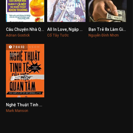
Câu Chuyện Nhà Quản Lý Cà Rốt Và Nghệ Thuật Khen Thưởng
All In Love, Ngập Tràn Yêu Thương
Bạn Trẻ 8x Làm Giàu
0
0
0
Adrian Gostick
Cố Tây Tước
Nguyễn Đình Nhơn
7:04:02
Nghệ Thuật Tinh Tế Của Việc Đếch Quan Tâm
0
Mark Manson