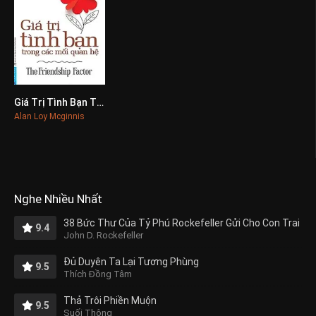
Giá Trị Tình Bạn Trong Các Mối Quan Hệ
0
Alan Loy Mcginnis
Nghe Nhiều Nhất
38 Bức Thư Của Tỷ Phú Rockefeller Gửi Cho Con Trai
9.4
John D. Rockefeller
Đủ Duyên Ta Lại Tương Phùng
9.5
Thích Đồng Tâm
Thả Trôi Phiền Muộn
9.5
Suối Thông