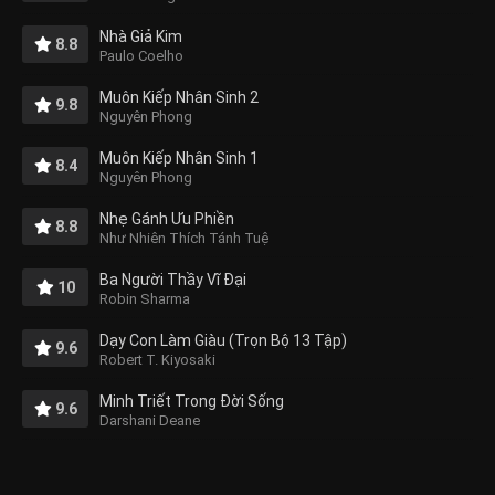
Nhà Giả Kim
8.8
Paulo Coelho
Muôn Kiếp Nhân Sinh 2
9.8
Nguyên Phong
Muôn Kiếp Nhân Sinh 1
8.4
Nguyên Phong
Nhẹ Gánh Ưu Phiền
8.8
Như Nhiên Thích Tánh Tuệ
Ba Người Thầy Vĩ Đại
10
Robin Sharma
Dạy Con Làm Giàu (Trọn Bộ 13 Tập)
9.6
Robert T. Kiyosaki
Minh Triết Trong Đời Sống
9.6
Darshani Deane