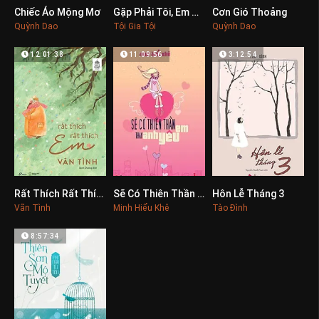
Chiếc Áo Mộng Mơ
Gặp Phải Tôi, Em Thật Bất Hạnh
Cơn Gió Thoảng
0
0
0
Quỳnh Dao
Tội Gia Tội
Quỳnh Dao
12:01:38
11:09:56
3:12:54
Rất Thích Rất Thích Em
Sẽ Có Thiên Thần Thay Anh Yêu Em
Hôn Lễ Tháng 3
0
0
0
Vãn Tình
Minh Hiểu Khê
Tào Đình
8:57:34