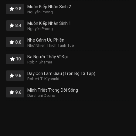
Muôn Kiếp Nhân Sinh 2
9.8
Nguyên Phong
Muôn Kiếp Nhân Sinh 1
8.4
Nguyên Phong
Nhẹ Gánh Ưu Phiền
8.8
Như Nhiên Thích Tánh Tuệ
Ba Người Thầy Vĩ Đại
10
Robin Sharma
Dạy Con Làm Giàu (Trọn Bộ 13 Tập)
9.6
Robert T. Kiyosaki
Minh Triết Trong Đời Sống
9.6
Darshani Deane