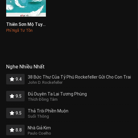
Thiên Sơn Mộ Tuyết
0
Phỉ Ngã Tư Tồn
Nghe Nhiều Nhất
38 Bức Thư Của Tỷ Phú Rockefeller Gửi Cho Con Trai
9.4
John D. Rockefeller
Đủ Duyên Ta Lại Tương Phùng
9.5
Thích Đồng Tâm
Thả Trôi Phiền Muộn
9.5
Suối Thông
Nhà Giả Kim
8.8
Paulo Coelho