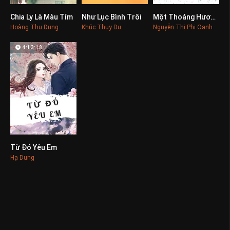
Chia Ly Là Màu Tím
Như Lục Bình Trôi
Một Thoáng Hương Xưa
0
0
0
Hoàng Thu Dung
Khúc Thụy Du
Nguyễn Thị Phi Oanh
4:13:18
Từ Đó Yêu Em
0
Hạ Dung