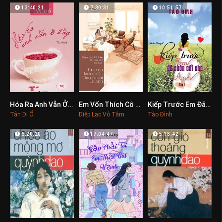
13:40:21
7:30:31
10:51:57
Hóa Ra Anh Vẫn Ở Đây
Em Vốn Thích Cô Độc, Cho Đến Khi Có Anh
Kiếp Trước Em Đã Chôn Cất Cho Anh
0
0
0
Tân Di Ổ
Diệp Lạc Vô Tâm
Tào Đình
6:20:20
17:04:47
5:18:42