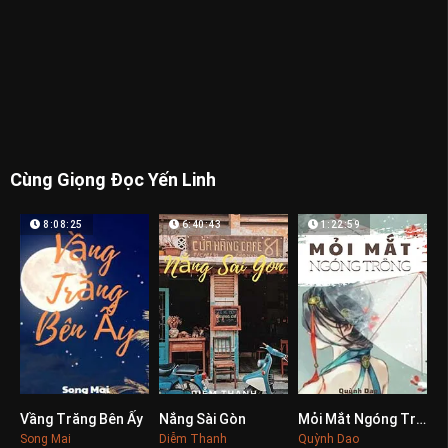
Cùng Giọng Đọc Yến Linh
8:08:25
6:40:43
1:22:59
Vầng Trăng Bên Ấy
Nắng Sài Gòn
Mỏi Mắt Ngóng Trông
0
0
0
Song Mai
Diễm Thanh
Quỳnh Dao