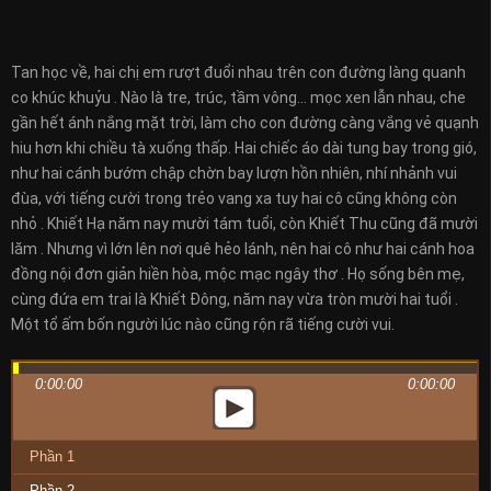
Tan học về, hai chị em rượt đuổi nhau trên con đường làng quanh
co khúc khuỷu . Nào là tre, trúc, tầm vông… mọc xen lẫn nhau, che
gần hết ánh nắng mặt trời, làm cho con đường càng vắng vẻ quạnh
hiu hơn khi chiều tà xuống thấp. Hai chiếc áo dài tung bay trong gió,
như hai cánh bướm chập chờn bay lượn hồn nhiên, nhí nhảnh vui
đùa, với tiếng cười trong trẻo vang xa tuy hai cô cũng không còn
nhỏ . Khiết Hạ năm nay mười tám tuổi, còn Khiết Thu cũng đã mười
lăm . Nhưng vì lớn lên nơi quê hẻo lánh, nên hai cô như hai cánh hoa
đồng nội đơn giản hiền hòa, mộc mạc ngây thơ . Họ sống bên mẹ,
cùng đứa em trai là Khiết Đông, năm nay vừa tròn mười hai tuổi .
Một tổ ấm bốn người lúc nào cũng rộn rã tiếng cười vui.
0:00:00
0:00:00
Phần 1
Phần 2