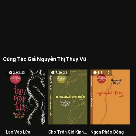
Cùng Tác Giả Nguyễn Thị Thụy Vũ
2:03:23
7:20:32
3:21:10
Lao Vào Lửa
Cho Trận Gió Kinh Thiên
Ngọn Pháo Bông
0
0
0