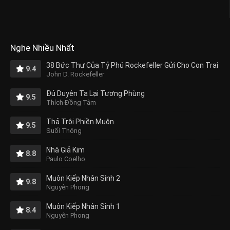
Nghe Nhiều Nhất
38 Bức Thư Của Tỷ Phú Rockefeller Gửi Cho Con Trai
9.4
John D. Rockefeller
Đủ Duyên Ta Lại Tương Phùng
9.5
Thích Đồng Tâm
Thả Trôi Phiền Muộn
9.5
Suối Thông
Nhà Giả Kim
8.8
Paulo Coelho
Muôn Kiếp Nhân Sinh 2
9.8
Nguyên Phong
Muôn Kiếp Nhân Sinh 1
8.4
Nguyên Phong