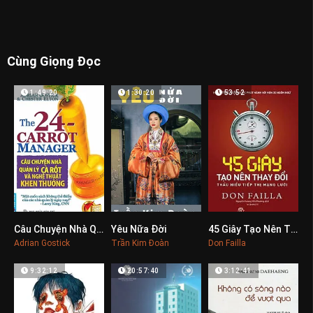
Cùng Giọng Đọc
1:49:20
1:30:20
53:52
Câu Chuyện Nhà Quản Lý Cà Rốt Và Nghệ Thuật Khen Thưởng
Yêu Nữa Đời
45 Giây Tạo Nên Thay Đổi
0
0
0
Adrian Gostick
Trần Kim Đoàn
Don Failla
9:32:12
20:57:40
3:12:41