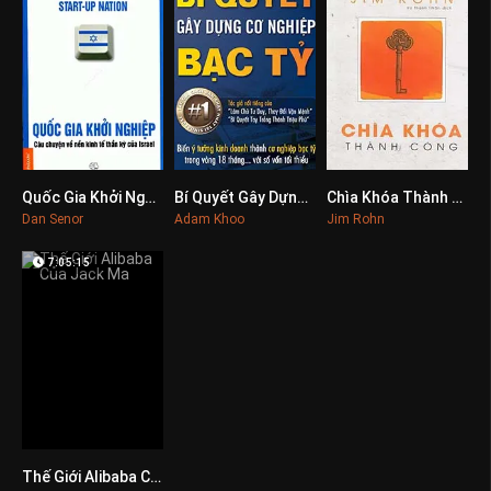
Quốc Gia Khởi Nghiệp
Bí Quyết Gây Dựng Cơ Nghiệp Bạc Tỷ
Chìa Khóa Thành Công
0
0
0
Dan Senor
Adam Khoo
Jim Rohn
7:05:15
Thế Giới Alibaba Của Jack Ma
0