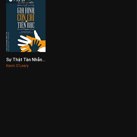
7:38:33
Sự Thật Tàn Nhẫn Về Gia Đình, Con Cái Và Tiền Bạc
0
Kevin O'Leary