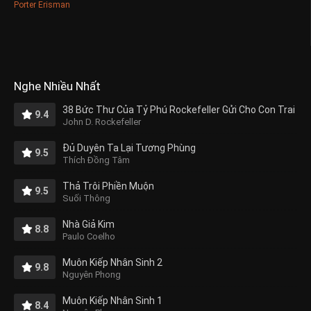
Porter Erisman
Nghe Nhiều Nhất
38 Bức Thư Của Tỷ Phú Rockefeller Gửi Cho Con Trai
9.4
John D. Rockefeller
Đủ Duyên Ta Lại Tương Phùng
9.5
Thích Đồng Tâm
Thả Trôi Phiền Muộn
9.5
Suối Thông
Nhà Giả Kim
8.8
Paulo Coelho
Muôn Kiếp Nhân Sinh 2
9.8
Nguyên Phong
Muôn Kiếp Nhân Sinh 1
8.4