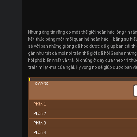
Nhưng ông tin rằng có một thế giới hoàn hảo, ông tin rằn
kết thúc bằng một mối quan hệ hoàn hảo – bằng sự hiểu 
sẻ với bạn những gì ông đã học được để giúp bạn cải th
gần như tất cả mọi nơi trên thế giới đã hỏi Geshe những
hỏi phổ biến nhất và trả lời chúng ở đây dựa theo tri th
trái tim lạt-ma của ngài. Hy vọng nó sẽ giúp được bạn v
0:00:00
Phần 1
Phần 2
Phần 3
Phần 4