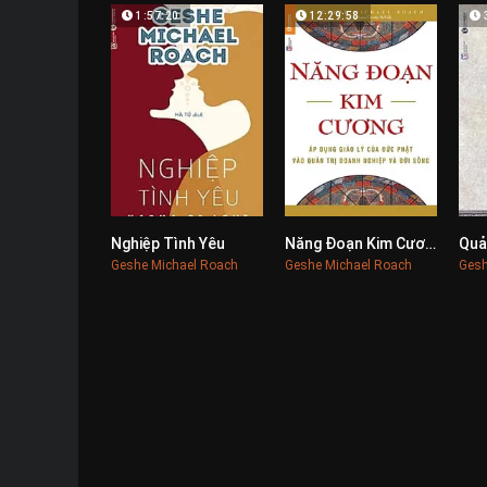
1:57:20
12:29:58
Nghiệp Tình Yêu
Năng Đoạn Kim Cương
Quả
0
0
Geshe Michael Roach
Geshe Michael Roach
Gesh