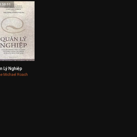
3:50:11
n Lý Nghiệp
0
e Michael Roach