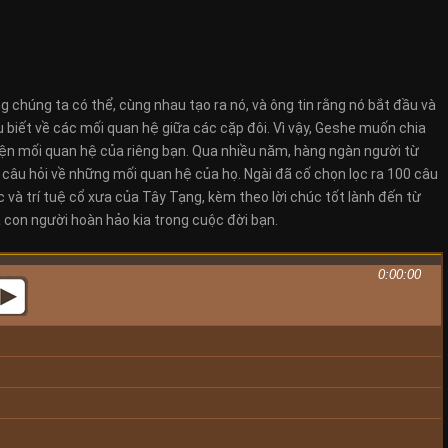
g chúng ta có thể, cùng nhau tạo ra nó, và ông tin rằng nó bắt đầu và
biết về các mối quan hệ giữa các cặp đôi. Vì vậy, Geshe muốn chia
iện mối quan hệ của riêng bạn. Qua nhiều năm, hàng ngàn người từ
 câu hỏi về những mối quan hệ của họ. Ngài đã cố chọn lọc ra 100 câu
ức và trí tuệ cổ xưa của Tây Tạng, kèm theo lời chúc tốt lành đến từ
à con người hoàn hảo kia trong cuộc đời bạn.
0:00:00