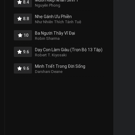
Muôn Kiếp Nhân Sinh 1
8.4
Nguyên Phong
Nhẹ Gánh Ưu Phiền
8.8
Như Nhiên Thích Tánh Tuệ
Ba Người Thầy Vĩ Đại
10
Robin Sharma
Dạy Con Làm Giàu (Trọn Bộ 13 Tập)
9.6
Robert T. Kiyosaki
Minh Triết Trong Đời Sống
9.6
Darshani Deane