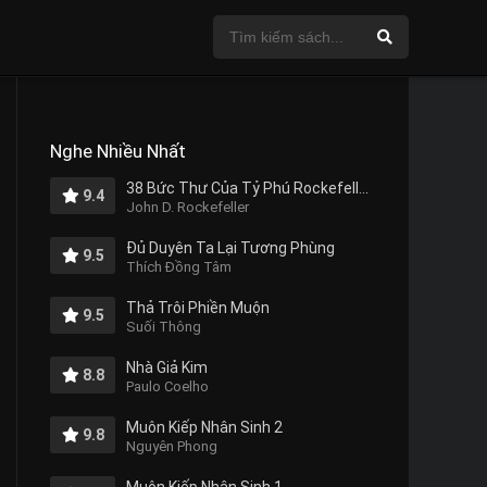
Nghe Nhiều Nhất
38 Bức Thư Của Tỷ Phú Rockefeller Gửi Cho Con Trai
9.4
John D. Rockefeller
Đủ Duyên Ta Lại Tương Phùng
9.5
Thích Đồng Tâm
Thả Trôi Phiền Muộn
9.5
Suối Thông
Nhà Giả Kim
8.8
Paulo Coelho
Muôn Kiếp Nhân Sinh 2
9.8
Nguyên Phong