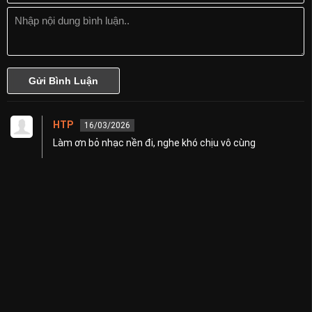
Vài Đặc Điểm Của Phật Giáo
Bốn Chân Lý Thâm Diệu hay Tứ Diệu Đế
Nghiệp Báo
Nghiệp Là Gì
Sự Báo Ứng Của Nghiệp
HTP
Tính Chất Của Nghiệp
16/03/2026
Làm ơn bỏ nhạc nền đi, nghe khó chịu vô cùng
Khởi Thủy Của Đời Sống Là Gì?
Đức Phật Và Vấn Đề Thần Linh Tạo Hóa
Do Đâu Tin Có Tái Sanh
Thâp Nhị Nhân Duyên
Những Hình Thức Sanh Và Tử
Những Cảnh Giới
Hiện Tượng Tái Sanh
Cái Gì Đi Tái Sanh? - Lý Vô Ngã