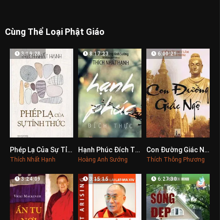
Cùng Thể Loại Phật Giáo
3:19:28
8:17:23
6:00:21
Phép Lạ Của Sự Tỉnh Thức
Hạnh Phúc Đích Thực
Con Đường Giác Ngộ
0
0
0
Thích Nhất Hạnh
Hoàng Anh Sướng
Thích Thông Phương
3:24:09
3:15:15
6:27:30