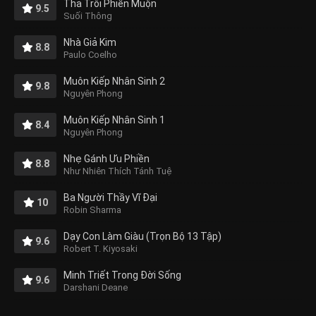
Thả Trôi Phiền Muộn
9.5
Suối Thông
Nhà Giả Kim
8.8
Paulo Coelho
Muôn Kiếp Nhân Sinh 2
9.8
Nguyên Phong
Muôn Kiếp Nhân Sinh 1
8.4
Nguyên Phong
Nhẹ Gánh Ưu Phiền
8.8
Như Nhiên Thích Tánh Tuệ
Ba Người Thầy Vĩ Đại
10
Robin Sharma
Dạy Con Làm Giàu (Trọn Bộ 13 Tập)
9.6
Robert T. Kiyosaki
Minh Triết Trong Đời Sống
9.6
Darshani Deane