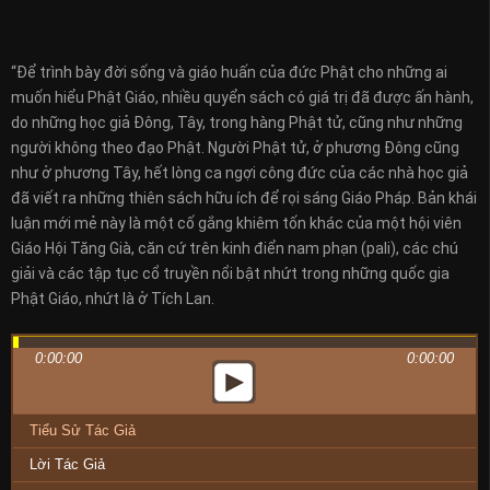
“Để trình bày đời sống và giáo huấn của đức Phật cho những ai
muốn hiểu Phật Giáo, nhiều quyển sách có giá trị đã được ấn hành,
do những học giả Đông, Tây, trong hàng Phật tử, cũng như những
người không theo đạo Phật. Người Phật tử, ở phương Đông cũng
như ở phương Tây, hết lòng ca ngợi công đức của các nhà học giả
đã viết ra những thiên sách hữu ích để rọi sáng Giáo Pháp. Bản khái
luận mới mẻ này là một cố gắng khiêm tốn khác của một hội viên
Giáo Hội Tăng Già, căn cứ trên kinh điển nam phạn (pali), các chú
giải và các tập tục cổ truyền nổi bật nhứt trong những quốc gia
Phật Giáo, nhứt là ở Tích Lan.
0:00:00
0:00:00
Tiểu Sử Tác Giả
Lời Tác Giả