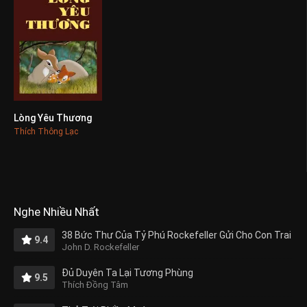
Lòng Yêu Thương
0
Thích Thông Lạc
Nghe Nhiều Nhất
38 Bức Thư Của Tỷ Phú Rockefeller Gửi Cho Con Trai
9.4
John D. Rockefeller
Đủ Duyên Ta Lại Tương Phùng
9.5
Thích Đồng Tâm