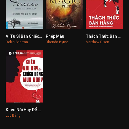
Vị Tu Sĩ Bán Chiếc Ferrari
Phép Màu
Thách Thức Bán Hàng
0
0
0
Robin Sharma
Rhonda Byrne
Matthew Dixon
8:38:04
Khéo Nói Hay Để Khách Hàng Mua Ngay
0
Lục Bằng