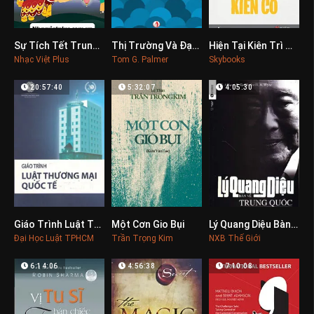
Sự Tích Tết Trung Thu
Thị Trường Và Đạo Đức
Hiện Tại Kiên Trì Tương Lai Kiên Cố
0
0
0
Nhạc Việt Plus
Tom G. Palmer
Skybooks
20:57:40
5:32:07
4:05:30
Giáo Trình Luật Thương Mại Quốc Tế
Một Cơn Gio Bụi
Lý Quang Diệu Bàn Về Trung Quốc Hoa Kỳ Và Thế Giới
0
0
0
Đại Học Luật TPHCM
Trần Trọng Kim
NXB Thế Giới
6:14:06
4:56:38
7:10:08