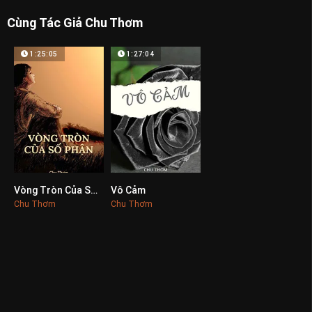
Cùng Tác Giả Chu Thơm
1:25:05
1:27:04
Vòng Tròn Của Số Phận
Vô Cảm
0
0
Chu Thơm
Chu Thơm