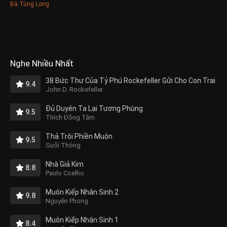
Bà Tùng Long
Nghe Nhiều Nhất
38 Bức Thư Của Tỷ Phú Rockefeller Gửi Cho Con Trai
9.4
John D. Rockefeller
Đủ Duyên Ta Lại Tương Phùng
9.5
Thích Đồng Tâm
Thả Trôi Phiền Muộn
9.5
Suối Thông
Nhà Giả Kim
8.8
Paulo Coelho
Muôn Kiếp Nhân Sinh 2
9.8
Nguyên Phong
Muôn Kiếp Nhân Sinh 1
8.4