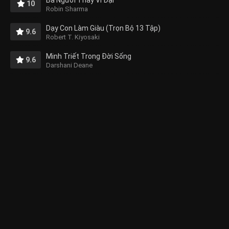
Ba Người Thầy Vĩ Đại
10
Robin Sharma
Dạy Con Làm Giàu (Trọn Bộ 13 Tập)
9.6
Robert T. Kiyosaki
Minh Triết Trong Đời Sống
9.6
Darshani Deane