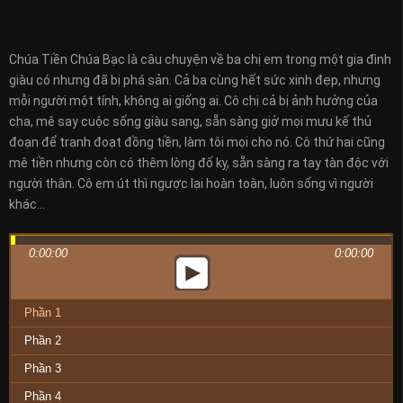
Chúa Tiền Chúa Bạc là câu chuyện về ba chị em trong một gia đình
giàu có nhưng đã bị phá sản. Cả ba cùng hết sức xinh đẹp, nhưng
mỗi người một tính, không ai giống ai. Cô chị cả bị ảnh hưởng của
cha, mê say cuộc sống giàu sang, sẵn sàng giở mọi mưu kế thủ
đoạn để tranh đoạt đồng tiền, làm tôi mọi cho nó. Cô thứ hai cũng
mê tiền nhưng còn có thêm lòng đố kỵ, sẵn sàng ra tay tàn độc với
người thân. Cô em út thì ngược lại hoàn toàn, luôn sống vì người
khác…
0:00:00
0:00:00
Phần 1
Phần 2
Phần 3
Phần 4