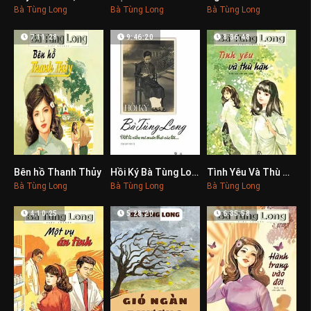
Bà Tùng Long
Bà Tùng Long
Bà Tùng Long
7:11:28
9:46:20
8:36:48
Bên hồ Thanh Thủy
Hồi Ký Bà Tùng Long
Tình Yêu Và Thù Hận
0
0
0
Bà Tùng Long
Bà Tùng Long
Bà Tùng Long
4:10:25
5:28:20
6:35:58