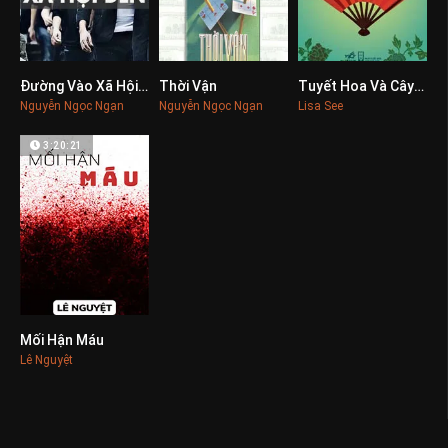
Đường Vào Xã Hội Đen
Thời Vận
Tuyết Hoa Và Cây Quạt Bí Mật
0
0
0
Nguyễn Ngọc Ngạn
Nguyễn Ngọc Ngạn
Lisa See
3:20:21
Mối Hận Máu
0
Lê Nguyệt