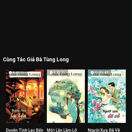
Cùng Tác Giả Bà Tùng Long
8:40:11
6:35:21
11:52:47
Duyên Tình Lạc Bến
Một Lần Lầm Lỡ
Người Xưa Đã Về
0
0
0