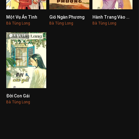
Một Vụ Án Tình
Gió Ngàn Phương
Hành Trang Vào Đời
0
0
0
Bà Tùng Long
Bà Tùng Long
Bà Tùng Long
4:44:58
Đời Con Gái
0
Bà Tùng Long