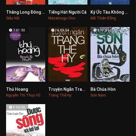
Thăng Long Đông Đô – Hà Nội
Tiếng Hát Người Cá
Ký Ức Tàu Không Số
0
0
0
Siêu Hải
Masatsugu Ono
Mã Thiện Đồng
7:01:32
16:05:54
9:11:56
Thú Hoang
Truyện Ngắn Trang Thế Hy
Bà Chúa Hòn
0
0
0
Nguyễn Thị Thụy Vũ
Trang Thế Hy
Sơn Nam
9:00:56