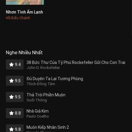
Nhơn Tình Ấm Lạnh
0
Hồ Biểu Chánh
Nghe Nhiều Nhất
38 Bức Thư Của Tỷ Phú Rockefeller Gửi Cho Con Trai
9.4
John D. Rockefeller
Đủ Duyên Ta Lại Tương Phùng
9.5
Thích Đồng Tâm
Thả Trôi Phiền Muộn
9.5
Suối Thông
Nhà Giả Kim
8.8
Paulo Coelho
Muôn Kiếp Nhân Sinh 2
9.8