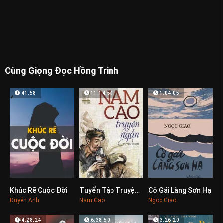
Cùng Giọng Đọc Hồng Trinh
41:58
11:14:50
1:04:05
Khúc Rẽ Cuộc Đời
Tuyển Tập Truyện Ngắn Nam Cao
Cô Gái Làng Sơn Hạ
0
0
0
Duyên Anh
Nam Cao
Ngọc Giao
4:28:24
6:38:50
3:26:20