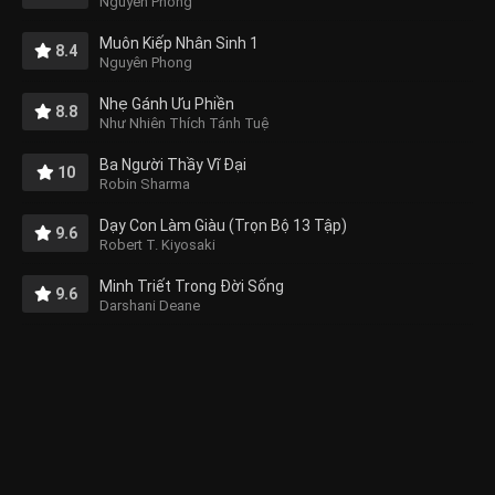
Nguyên Phong
Muôn Kiếp Nhân Sinh 1
8.4
Nguyên Phong
Nhẹ Gánh Ưu Phiền
8.8
Như Nhiên Thích Tánh Tuệ
Ba Người Thầy Vĩ Đại
10
Robin Sharma
Dạy Con Làm Giàu (Trọn Bộ 13 Tập)
9.6
Robert T. Kiyosaki
Minh Triết Trong Đời Sống
9.6
Darshani Deane