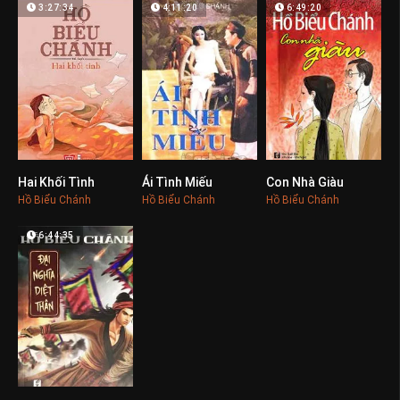
3:27:34
4:11:20
6:49:20
Hai Khối Tình
Ái Tình Miếu
Con Nhà Giàu
0
0
0
Hồ Biểu Chánh
Hồ Biểu Chánh
Hồ Biểu Chánh
6:44:35