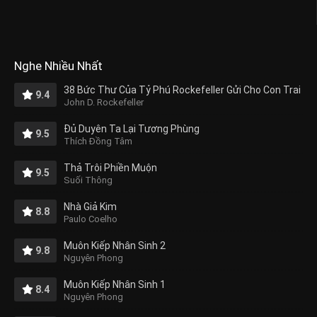
Nghe Nhiều Nhất
38 Bức Thư Của Tỷ Phú Rockefeller Gửi Cho Con Trai
9.4
John D. Rockefeller
Đủ Duyên Ta Lại Tương Phùng
9.5
Thích Đồng Tâm
Thả Trôi Phiền Muộn
9.5
Suối Thông
Nhà Giả Kim
8.8
Paulo Coelho
Muôn Kiếp Nhân Sinh 2
9.8
Nguyên Phong
Muôn Kiếp Nhân Sinh 1
8.4
Nguyên Phong