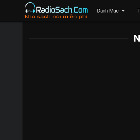
Danh Mục
T
N