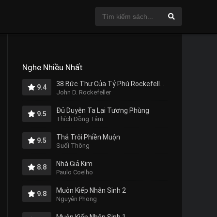
Nghe Nhiều Nhất
38 Bức Thư Của Tỷ Phú Rockefeller Gửi Cho Con Trai
9.4
John D. Rockefeller
Đủ Duyên Ta Lại Tương Phùng
9.5
Thích Đồng Tâm
Thả Trôi Phiền Muộn
9.5
Suối Thông
Nhà Giả Kim
8.8
Paulo Coelho
Muôn Kiếp Nhân Sinh 2
9.8
Nguyên Phong