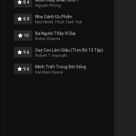
Muôn Kiếp Nhân Sinh 1
8.4
Nguyên Phong
Nhẹ Gánh Ưu Phiền
8.8
Như Nhiên Thích Tánh Tuệ
Ba Người Thầy Vĩ Đại
10
Robin Sharma
Dạy Con Làm Giàu (Trọn Bộ 13 Tập)
9.6
Robert T. Kiyosaki
Minh Triết Trong Đời Sống
9.6
Darshani Deane