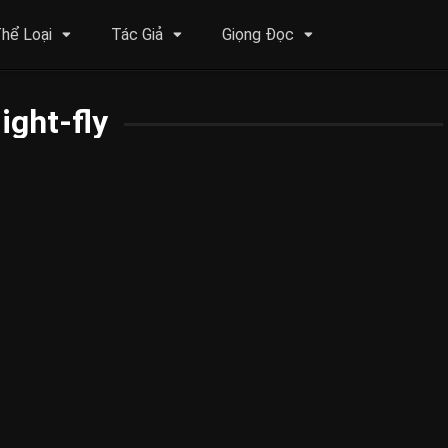
hể Loại
Tác Giả
Giọng Đọc
ight-fly