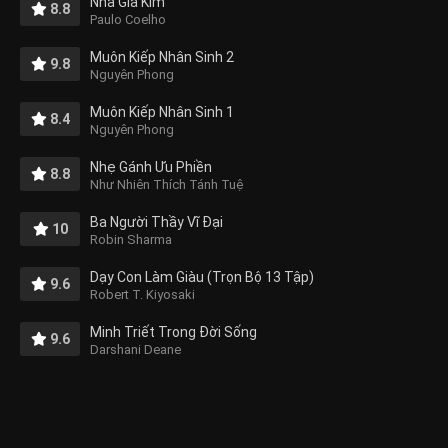
Nhà Giả Kim
8.8
Paulo Coelho
Muôn Kiếp Nhân Sinh 2
9.8
Nguyên Phong
Muôn Kiếp Nhân Sinh 1
8.4
Nguyên Phong
Nhẹ Gánh Ưu Phiền
8.8
Như Nhiên Thích Tánh Tuệ
Ba Người Thầy Vĩ Đại
10
Robin Sharma
Dạy Con Làm Giàu (Trọn Bộ 13 Tập)
9.6
Robert T. Kiyosaki
Minh Triết Trong Đời Sống
9.6
Darshani Deane