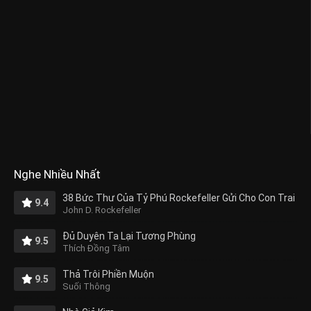
Nghe Nhiều Nhất
38 Bức Thư Của Tỷ Phú Rockefeller Gửi Cho Con Trai
9.4
John D. Rockefeller
Đủ Duyên Ta Lại Tương Phùng
9.5
Thích Đồng Tâm
Thả Trôi Phiền Muộn
9.5
Suối Thông