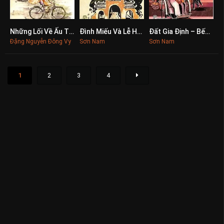
Những Lối Về Ấu Thơ
Đình Miếu Và Lễ Hội Dân Gian Miền Nam
Đất Gia Định – Bến Nghé Xưa Và Người Sài Gòn
0
0
0
Đặng Nguyễn Đông Vy
Sơn Nam
Sơn Nam
1
2
3
4