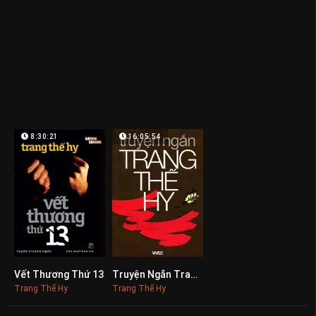
8:30:21
16:05:54
Vết Thương Thứ 13
Truyện Ngắn Trang Thế Hy
0
0
Trang Thế Hy
Trang Thế Hy