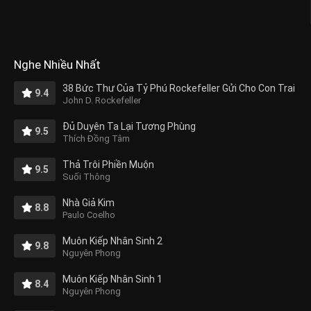
Nghe Nhiều Nhất
38 Bức Thư Của Tỷ Phú Rockefeller Gửi Cho Con Trai
9.4
John D. Rockefeller
Đủ Duyên Ta Lại Tương Phùng
9.5
Thích Đồng Tâm
Thả Trôi Phiền Muộn
9.5
Suối Thông
Nhà Giả Kim
8.8
Paulo Coelho
Muôn Kiếp Nhân Sinh 2
9.8
Nguyên Phong
Muôn Kiếp Nhân Sinh 1
8.4
Nguyên Phong